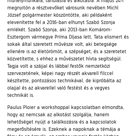
műhelymunkára, tanulásra és alkotásra. A május 24-i
megnyitón a résztvevőket városunk nevében Michl
József polgármester köszöntötte, aki példaként
elevenítette fel a 2016-ban elhunyt Szabó Szonja
emlékét. Szabó Szonja, aki 2013-ban Komárom-
Esztergom vármegye Príma Díjasa lett, Tata elismert és
sokak által szeretett művésze volt, aki betegsége
ellenére is az életörömöt, a szépséget, és a szeretetet
közvetítette, s ehhez a művészetet hívta segítségül.
Tagja volt a szájjal és lábbal festők nemzetközi
szervezetének, képei nagy részét akvarell filccel
készítette, pontozásos technikával, de kipróbálta az
olajjal és az akvarellel való festést és a vegyes
technikát is.
Paulus Ploier a workshoppal kapcsolatban elmondta,
hogy az nemcsak az alkotást szolgálja, hanem
lehetőséget nyújt a találkozásra és a kapcsolatok
megerősítésére is. Ezeknek a napoknak a témája a