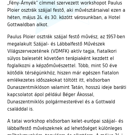
„Fény-Árnyék” címmel szervezett workshopot Paulus
Ploier osztrák szájjal festő, aki művésztársaival ezen a
héten, május 24. és 30. között városunkban, a Hotel
Gottwaldban alkot.
Paulus Ploier osztrák szájjal festő művész, az 1957-ben
megalakult Szájjal- és Lábbalfestő Művészek
Világszervezetének (VDMFK) aktív tagja, fiatalkori
súlyos balesetét követően terápiaként kezdett el
foglalkozni a képzőművészettel. Több, mint 50 éve
kötődik térségünkhöz, hiszen már egészen fiatalon
emlékezetes időszakokat töltött itt, elsősorban
Dunaszentmiklóson valamint Tatán, hosszú ideje baráti
kapcsolatot ápol például Béger Ákossal,
Dunaszentmiklós polgármesterével és a Gottwald
családdal is.
A tatai workshop elsősorban kelet-európai szájjal- és
lábbalfestő művészeknek ad lehetőséget különleges