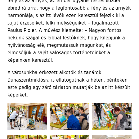
fény és az árnyék, az ember ugyanis festés közben
ébred rá arra, hogy a legfontosabb a fény és az árnyék
harmóniája, s az itt lévők ezen keresztül fejezik ki a
saját érzéseiket, lelki mélységeiket – fogalmazott
Paulus Ploier. A művész kiemelte: – Nagyon fontos
nekünk szájjal és lábbal festőknek, hogy kilépjünk a
nyilvánosság elé, megmutassuk magunkat, és
elmeséljük a saját valóságos történeteinket a
képeinken keresztül.
A városunkba érkezett alkotók és tanárok
Dunaszentmiklósra is ellátogatnak a héten, pénteken
este pedig egy záró tárlaton mutatják be az itt készült
képeiket.
Ugrás a galéria utánra