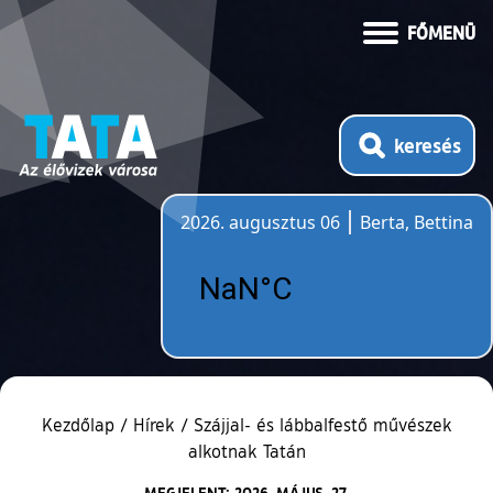
FŐMENÜ
keresés
2026. augusztus 06
Berta, Bettina
Időjárás
Kezdőlap
/
Hírek
/
Szájjal- és lábbalfestő művészek
alkotnak Tatán
MEGJELENT: 2026. MÁJUS. 27.