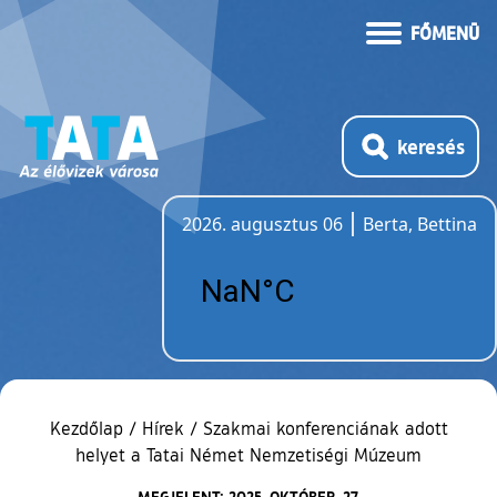
FŐMENÜ
keresés
2026. augusztus 06
Berta, Bettina
Időjárás
Kezdőlap
/
Hírek
/
Szakmai konferenciának adott
helyet a Tatai Német Nemzetiségi Múzeum
MEGJELENT: 2025. OKTÓBER. 27.