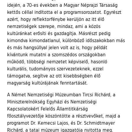
idején, a 70-es években a Magyar Néprajzi Társaság
kettős céllal indította el a programsorozatot. Egyrészt
azért, hogy reflektorfénybe kerüljön az itt élő
nemzetiségek szerepe, mindaz, ami a közös
kultúránkat erősíti és gazdagítja. Másrészt pedig
kimondva kimondatlanul, különböző időszakokban más
és más hangsúllyal jelen volt az is, hogy példát
kívántunk mutatni a szomszédos országokban
működő, többségi nemzetet képviselő, hasonló
kulturális, tudományos szervezeteknek, ezzel
támogatva, segítve az ott kisebbségben élő
magyarság kultúrájának fenntartását.
A Német Nemzetiségi Múzeumban Tircsi Richárd, a
Miniszterelnökség Egyházi és Nemzetiségi
Kapcsolatokért Felelős Államtitkárság
főosztályvezetője köszöntötte a résztvevőket, majd a
programot Dr. Kemecsi Lajos, és Dr. Schmidtmayer
Richárd, a tatai múzeum igazgatója nyitotta meg.