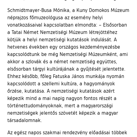
Schmidtmayer-Busa Mónika, a Kuny Domokos Múzeum
néprajzos főmuzeológusa az esemény helyi
vonatkozásaival kapcsolatban elmondta: – Elsősorban
a Tatai Német Nemzetiségi Múzeum létrejöttéhez
kötjük a helyi nemzetiségi kutatások indulását. A
hetvenes években egy országos kezdeményezésbe
kapcsolódtunk be még Nemzetiségi Múzeumként, ami
akkor a szlovák és a német nemzetiség együttes,
elsősorban tárgyi kultúrájának a gyűjtését jelentette.
Ehhez később, főleg Fatuska János munkája nyomán
kapcsolódott a szellemi kultúra, a hagyományok
őrzése, kutatása. A nemzetiségi kutatások azért
képezik mind a mai napig nagyon fontos részét a
történettudományoknak, mert a magyarországi
nemzetiségek jelentős szövetét képezik a magyar
társadalomnak.
Az egész napos szakmai rendezvény előadásai többek