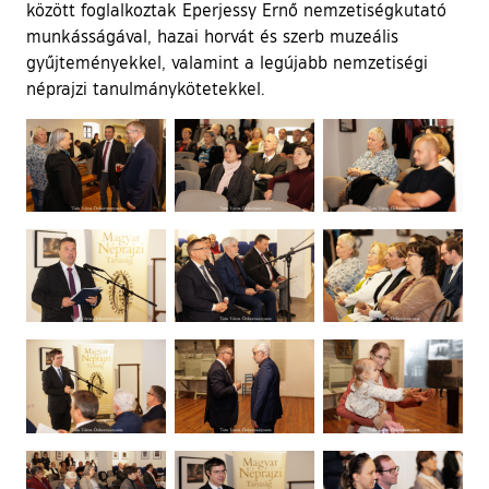
között foglalkoztak Eperjessy Ernő nemzetiségkutató
munkásságával, hazai horvát és szerb muzeális
gyűjteményekkel, valamint a legújabb nemzetiségi
néprajzi tanulmánykötetekkel.
Ugrás a galéria utánra