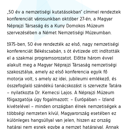
„50 év a nemzetiségi kutatásokban” címmel rendeztek
konferenciát városunkban október 27-én, a Magyar
Néprajzi Társaság és a Kuny Domokos Múzeum
szervezésében a Német Nemzetiségi Múzeumban.
1975-ben, 50 éve rendezték az első, nagy nemzetiségi
konferenciát Békéscsabán, s öt évtizede ott indították
el a szakmai programsorozatot. Előtte három évvel
alakult meg a Magyar Néprajzi Társaság nemzetiségi
szakosztálya, amely az első konferencia egyik fő
motorja volt, s amely az idei, jubileumi emlékező, és
összefoglaló szándékú tanácskozást is szervezte Tatára
– nyilatkozta Dr. Kemecsi Lajos. A Néprajzi Múzeum
főigazgatója úgy fogalmazott: – Európában – Izland
kivételével – minden országban élnek nemzetiségek a
többségi nemzeten kívül, Magyarország esetében ez
különleges hangsúllyal van jelen, hiszen az ország
határai nem esnek egybe a nemzet határaival. Annak