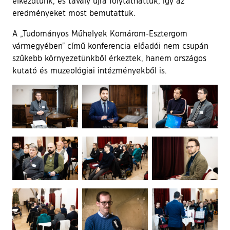
elkezdtünk, és tavaly újra folytathattuk, így az
eredményeket most bemutattuk.
A „Tudományos Műhelyek Komárom-Esztergom
vármegyében” című konferencia előadói nem csupán
szűkebb környezetünkből érkeztek, hanem országos
kutató és muzeológiai intézményekből is.
Ugrás a galéria utánra