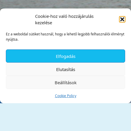
Cookie-hoz való hozzájárulás
kezelése
Ez a weboldal sütiket használ, hogy a lehető legjobb felhasználói élményt
nyújtsa.
Elfogadás
✕
Elutasítás
Beállítások
Cookie Policy
Tata Város Önkormányzata
2890 Tata, Kossuth tér 1.
Telefon:
+36 34 / 588 600
Fax:
+36 34 / 587 078