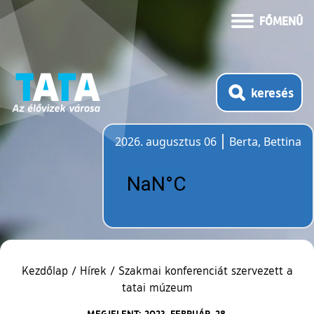
FŐMENÜ
keresés
2026. augusztus 06
Berta, Bettina
Időjárás
Kezdőlap
/
Hírek
/
Szakmai konferenciát szervezett a
tatai múzeum
MEGJELENT: 2023. FEBRUÁR. 28.