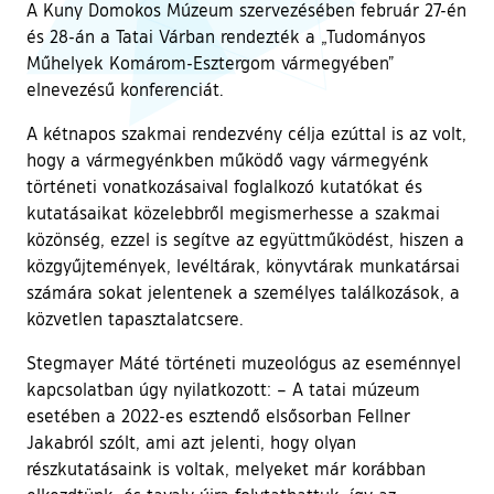
A Kuny Domokos Múzeum szervezésében február 27-én
és 28-án a Tatai Várban rendezték a „Tudományos
Műhelyek Komárom-Esztergom vármegyében”
elnevezésű konferenciát.
A kétnapos szakmai rendezvény célja ezúttal is az volt,
hogy a vármegyénkben működő vagy vármegyénk
történeti vonatkozásaival foglalkozó kutatókat és
kutatásaikat közelebbről megismerhesse a szakmai
közönség, ezzel is segítve az együttműködést, hiszen a
közgyűjtemények, levéltárak, könyvtárak munkatársai
számára sokat jelentenek a személyes találkozások, a
közvetlen tapasztalatcsere.
Stegmayer Máté történeti muzeológus az eseménnyel
kapcsolatban úgy nyilatkozott: – A tatai múzeum
esetében a 2022-es esztendő elsősorban Fellner
Jakabról szólt, ami azt jelenti, hogy olyan
részkutatásaink is voltak, melyeket már korábban