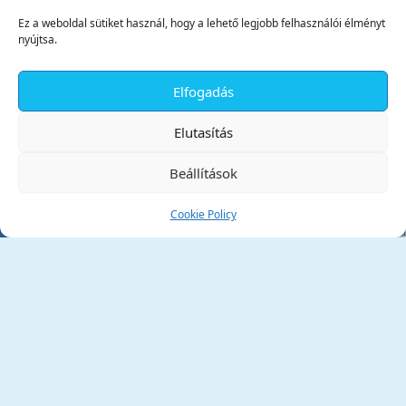
Ez a weboldal sütiket használ, hogy a lehető legjobb felhasználói élményt
nyújtsa.
Elfogadás
✕
Elutasítás
Beállítások
Cookie Policy
Tata Város Önkormányzata
2890 Tata, Kossuth tér 1.
Telefon:
+36 34 / 588 600
Fax:
+36 34 / 587 078
Email:
ph@tata.hu
(külső hivatkozás)
Archívum
Díjaink
Adatvédelmi nyilatkozat