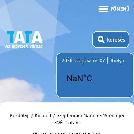
FŐMENÜ
keresés
2026. augusztus 07
Ibolya
Időjárás
Kezdőlap
/
Kiemelt
/
Szeptember 14-én és 15-én újra
SVÉT Tatán!
MEGJELENT: 2024. SZEPTEMBER. 04.