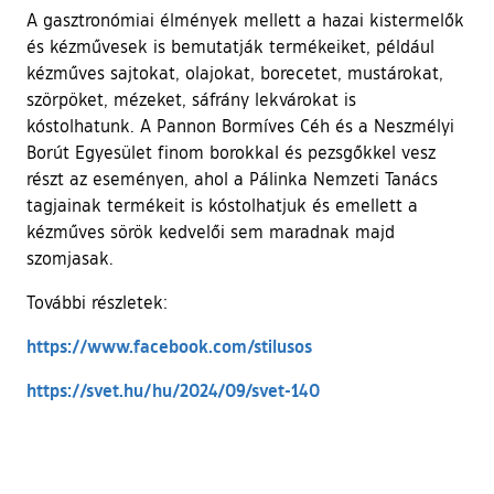
A gasztronómiai élmények mellett a hazai kistermelők
és kézművesek is bemutatják termékeiket, például
kézműves sajtokat, olajokat, borecetet, mustárokat,
szörpöket, mézeket, sáfrány lekvárokat is
kóstolhatunk. A Pannon Bormíves Céh és a Neszmélyi
Borút Egyesület finom borokkal és pezsgőkkel vesz
részt az eseményen, ahol a Pálinka Nemzeti Tanács
tagjainak termékeit is kóstolhatjuk és emellett a
kézműves sörök kedvelői sem maradnak majd
szomjasak.
További részletek:
(külső hivatkozás)
https://www.facebook.com/stilusos
(külső hivatkozás)
https://svet.hu/hu/2024/09/svet-140