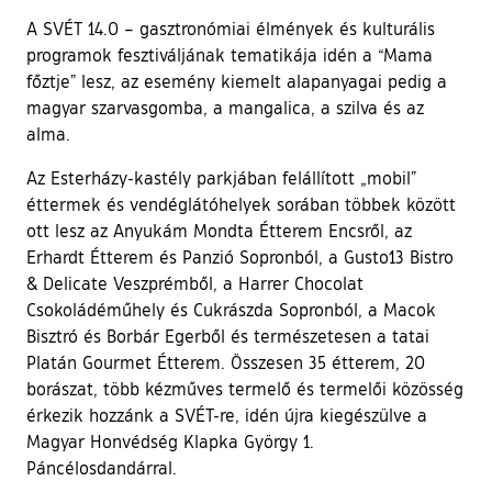
A SVÉT 14.0 – gasztronómiai élmények és kulturális
programok fesztiváljának tematikája idén a “Mama
főztje” lesz, az esemény kiemelt alapanyagai pedig a
magyar szarvasgomba, a mangalica, a szilva és az
alma.
Az Esterházy-kastély parkjában felállított „mobil”
éttermek és vendéglátóhelyek sorában többek között
ott lesz az Anyukám Mondta Étterem Encsről, az
Erhardt Étterem és Panzió Sopronból, a Gusto13 Bistro
& Delicate Veszprémből, a Harrer Chocolat
Csokoládéműhely és Cukrászda Sopronból, a Macok
Bisztró és Borbár Egerből és természetesen a tatai
Platán Gourmet Étterem. Összesen 35 étterem, 20
borászat, több kézműves termelő és termelői közösség
érkezik hozzánk a SVÉT-re, idén újra kiegészülve a
Magyar Honvédség Klapka György 1.
Páncélosdandárral.