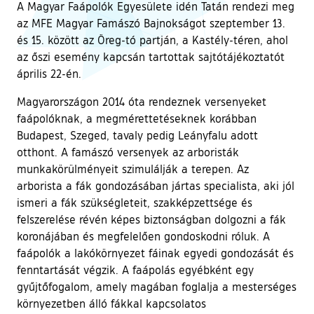
A Magyar Faápolók Egyesülete idén Tatán rendezi meg
az MFE Magyar Famászó Bajnokságot szeptember 13.
és 15. között az Öreg-tó partján, a Kastély-téren, ahol
az őszi esemény kapcsán tartottak sajtótájékoztatót
április 22-én.
Magyarországon 2014 óta rendeznek versenyeket
faápolóknak, a megmérettetéseknek korábban
Budapest, Szeged, tavaly pedig Leányfalu adott
otthont. A famászó versenyek az arboristák
munkakörülményeit szimulálják a terepen. Az
arborista a fák gondozásában jártas specialista, aki jól
ismeri a fák szükségleteit, szakképzettsége és
felszerelése révén képes biztonságban dolgozni a fák
koronájában és megfelelően gondoskodni róluk. A
faápolók a lakókörnyezet fáinak egyedi gondozását és
fenntartását végzik. A faápolás egyébként egy
gyűjtőfogalom, amely magában foglalja a mesterséges
környezetben álló fákkal kapcsolatos