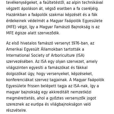
tevékenységeket, a faültetéstől, az alpin technikával
végzett ápoláson át, végső esetben a fa cseréjéig.
Hazánkban a faápolók szakmai képzését és a fák
érdekeinek védelmét a Magyar Faápolók Egyesülete
(MFE) végzi, így a Magyar Famászó Bajnokság is az
MFE égisze alatt szerveződik.
Az első hivatalos famászó versenyt 1976-ban, az
Amerikai Egyesült Államokban tartották a
International Society of Arboriculture (ISA)
szervezésében. Az ISA egy olyan szervezet, amely
világszinten egyesíti a famászókat és fákkal
dolgozókat úgy, hogy versenyeket, képzéseket,
konferenciákat szervez tagjainak. A Magyar Faápolók
Egyesülete frissen belépett tagja az ISA-nak, így a
magyar bajnokság egy akkreditált nemzetközi
megmérettetés, ahol a győztes versenyzők jogot
szereznek az európa és világbajnokságon való
részvételre.