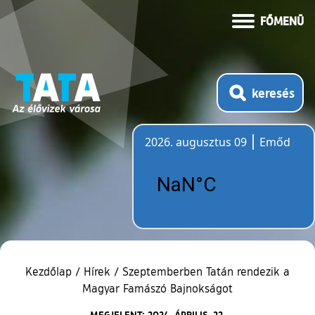
FŐMENÜ
keresés
2026. augusztus 09
Emőd
Időjárás
Kezdőlap
/
Hírek
/
Szeptemberben Tatán rendezik a
Magyar Famászó Bajnokságot
MEGJELENT: 2024. ÁPRILIS. 22.