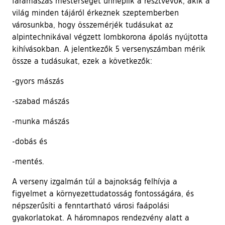
fáramászás mesterségét ünneplik a résztvevők, akik a
világ minden tájáról érkeznek szeptemberben
városunkba, hogy összemérjék tudásukat az
alpintechnikával végzett lombkorona ápolás nyújtotta
kihívásokban. A jelentkezők 5 versenyszámban mérik
össze a tudásukat, ezek a következők:
-gyors mászás
-szabad mászás
-munka mászás
-dobás és
-mentés.
A verseny izgalmán túl a bajnokság felhívja a
figyelmet a környezettudatosság fontosságára, és
népszerűsíti a fenntartható városi faápolási
gyakorlatokat. A háromnapos rendezvény alatt a