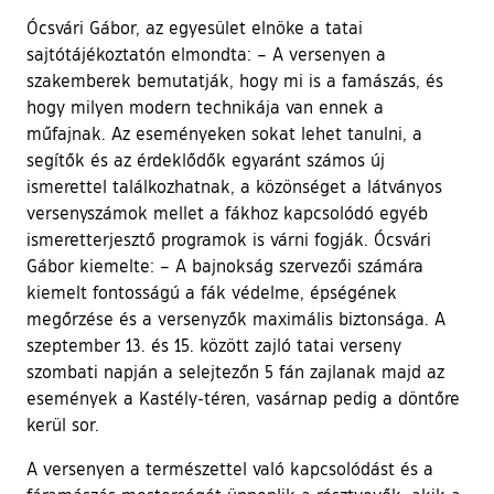
Ócsvári Gábor, az egyesület elnöke a tatai
sajtótájékoztatón elmondta: – A versenyen a
szakemberek bemutatják, hogy mi is a famászás, és
hogy milyen modern technikája van ennek a
műfajnak. Az eseményeken sokat lehet tanulni, a
segítők és az érdeklődők egyaránt számos új
ismerettel találkozhatnak, a közönséget a látványos
versenyszámok mellet a fákhoz kapcsolódó egyéb
ismeretterjesztő programok is várni fogják. Ócsvári
Gábor kiemelte: – A bajnokság szervezői számára
kiemelt fontosságú a fák védelme, épségének
megőrzése és a versenyzők maximális biztonsága. A
szeptember 13. és 15. között zajló tatai verseny
szombati napján a selejtezőn 5 fán zajlanak majd az
események a Kastély-téren, vasárnap pedig a döntőre
kerül sor.
A versenyen a természettel való kapcsolódást és a