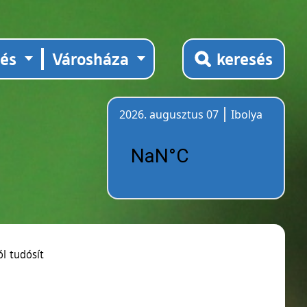
tés
Városháza
keresés
2026. augusztus 07
Ibolya
Időjárás
l tudósít