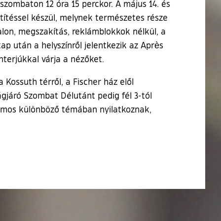
szombaton 12 óra 15 perckor. A május 14. és
etítéssel készül, melynek természetes része
dalon, megszakítás, reklámblokkok nélkül, a
p után a helyszínről jelentkezik az Après
terjúkkal várja a nézőket.
 Kossuth térről, a Fischer ház elől
ágjáró Szombat Délutánt pedig fél 3-tól
zámos különböző témában nyilatkoznak,