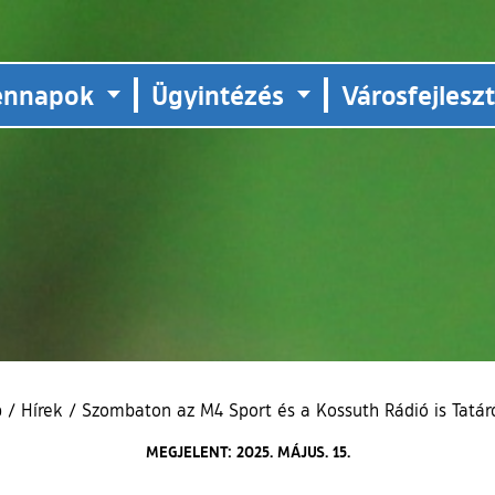
ennapok
Ügyintézés
Városfejlesz
p
/
Hírek
/
Szombaton az M4 Sport és a Kossuth Rádió is Tatáró
MEGJELENT: 2025. MÁJUS. 15.