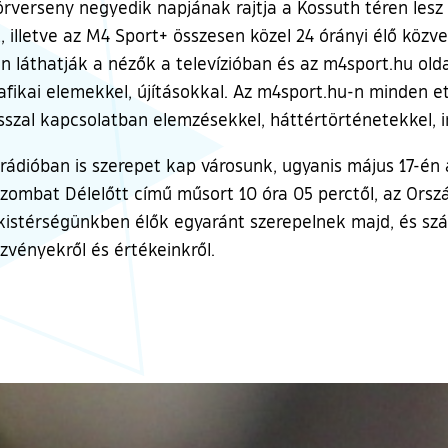
verseny negyedik napjának rajtja a Kossuth téren lesz 
, illetve az M4 Sport+ összesen közel 24 órányi élő közv
őben láthatják a nézők a televízióban és az m4sport.hu ol
ikai elemekkel, újításokkal. Az m4sport.hu-n minden eta
szal kapcsolatban elemzésekkel, háttértörténetekkel, in
rádióban is szerepet kap városunk, ugyanis május 17-én a
Szombat Délelőtt című műsort 10 óra 05 perctől, az Orsz
a kistérségünkben élők egyaránt szerepelnek majd, és s
ezvényekről és értékeinkről.