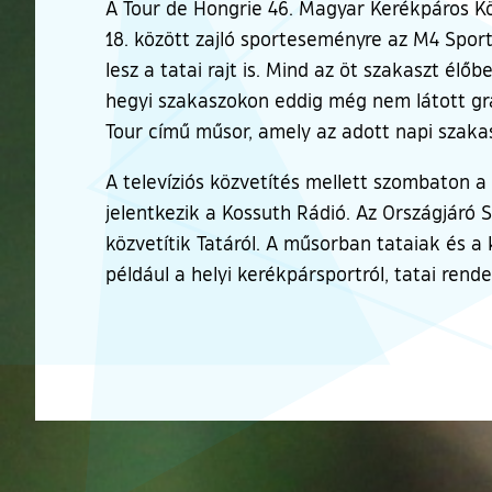
A Tour de Hongrie 46. Magyar Kerékpáros Kör
18. között zajló sporteseményre az M4 Sport
lesz a tatai rajt is. Mind az öt szakaszt él
hegyi szakaszokon eddig még nem látott graf
Tour című műsor, amely az adott napi szakas
A televíziós közvetítés mellett szombaton a 
jelentkezik a Kossuth Rádió. Az Országjáró 
közvetítik Tatáról. A műsorban tataiak és 
például a helyi kerékpársportról, tatai rend