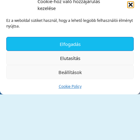
Cookie-hoz való hozzájárulás
kezelése
Ez a weboldal sütiket használ, hogy a lehető legjobb felhasználói élményt
nyújtsa.
Elfogadás
✕
Elutasítás
Beállítások
Cookie Policy
Tata Város Önkormányzata
2890 Tata, Kossuth tér 1.
Telefon:
+36 34 / 588 600
Fax:
+36 34 / 587 078
Email:
ph@tata.hu
(külső hivatkozás)
Archívum