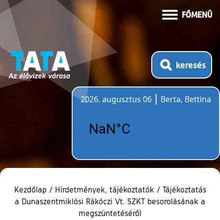
FŐMENÜ
keresés
2026. augusztus 06
Berta, Bettina
Időjárás
Kezdőlap
/
Hirdetmények, tájékoztatók
/
Tájékoztatás
a Dunaszentmiklósi Rákóczi Vt. SZKT besorolásának a
megszüntetéséről