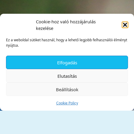
Cookie-hoz való hozzájárulás
kezelése
Ez a weboldal sütiket használ, hogy a lehető legjobb felhasználói élményt
nyújtsa.
Elfogadás
✕
Elutasítás
Beállítások
Cookie Policy
Tata Város Önkormányzata
2890 Tata, Kossuth tér 1.
Telefon:
+36 34 / 588 600