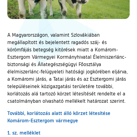
A Magyarországon, valamint Szlovákiában
megállapított és bejelentett ragadós száj- és
körömfájás betegség kitörések miatt a Komárom-
Esztergom Vármegyei Kormányhivatal Élelmiszerlánc-
biztonsági és Állategészségügyi Főosztálya
élelmiszerlánc-felügyeleti hatósági jogkörében eljárva,
a Komáromi járás, a Tatai járás és az Esztergomi járás
településeinek közigazgatási területére további,
korlátozás alá tartozó körzet létesítését rendelte el a
csatolmányban olvasható mellékelt határozat szerint.
További, korlátozás alatt álló körzet létesítése
Komárom-Esztergom vármegye
1. sz. melléklet