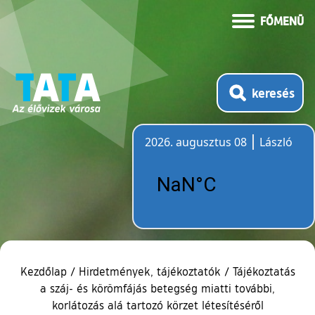
FŐMENÜ
keresés
2026. augusztus 08
László
Időjárás
Kezdőlap
/
Hirdetmények, tájékoztatók
/
Tájékoztatás
a száj- és körömfájás betegség miatti további,
korlátozás alá tartozó körzet létesítéséről