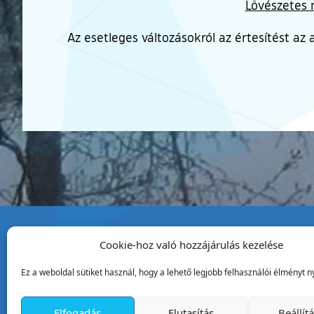
Lövészetes na
Az esetleges változásokról az értesítést az 
Cookie-hoz való hozzájárulás kezelése
Tata Város Önkormány
Ez a weboldal sütiket használ, hogy a lehető legjobb felhasználói élményt ny
2890 Tata, Kossuth tér 1.
Telefon:
+36 34 / 588 600
Elfogadás
Elutasítás
Beállít