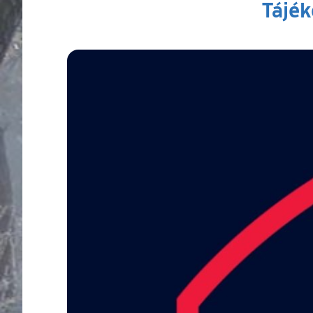
Tájék