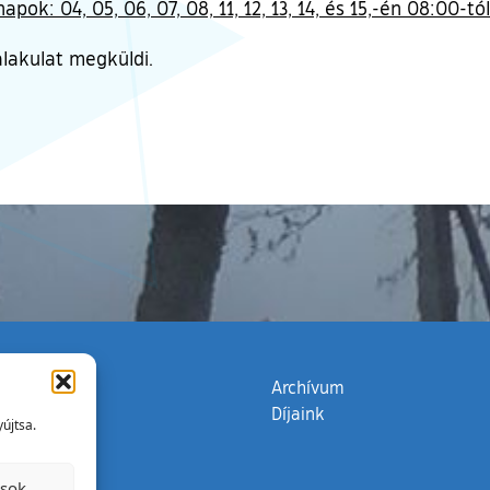
pok: 04, 05, 06, 07, 08, 11, 12, 13, 14, és 15,-én 08:00-tó
alakulat megküldi.
zata
(külső hivatkozás)
Archívum
Díjaink
újtsa.
ások