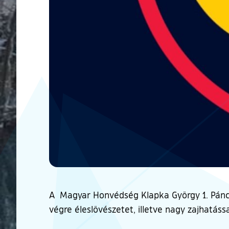
A Magyar Honvédség Klapka György 1. Páncé
végre éleslövészetet, illetve nagy zajhatáss