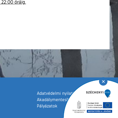
l 22:00 óráig.
✕
Adatvédelmi nyilatkozat
Akadálymentesítési nyilatkozat
Pályázatok