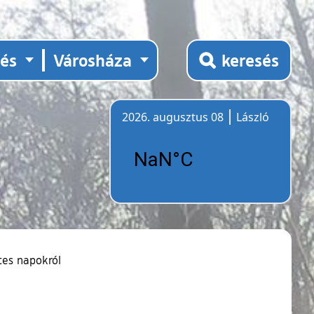
tés
Városháza
keresés
2026. augusztus 08
László
Időjárás
tes napokról