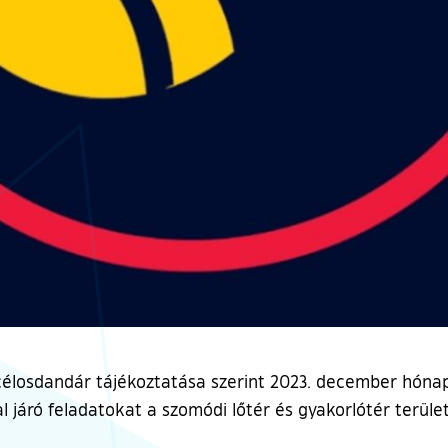
losdandár tájékoztatása szerint 2023. december hónapb
al járó feladatokat a szomódi lőtér és gyakorlótér terüle