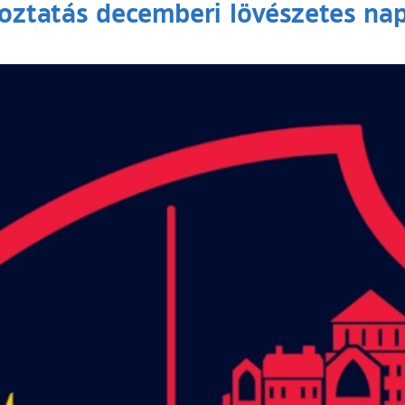
oztatás decemberi lövészetes na