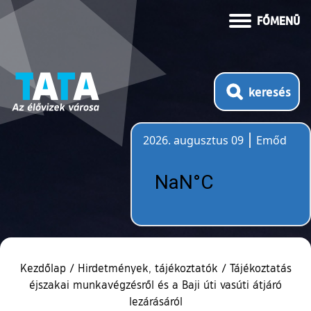
FŐMENÜ
keresés
2026. augusztus 09
Emőd
Időjárás
Kezdőlap
/
Hirdetmények, tájékoztatók
/
Tájékoztatás
éjszakai munkavégzésről és a Baji úti vasúti átjáró
lezárásáról