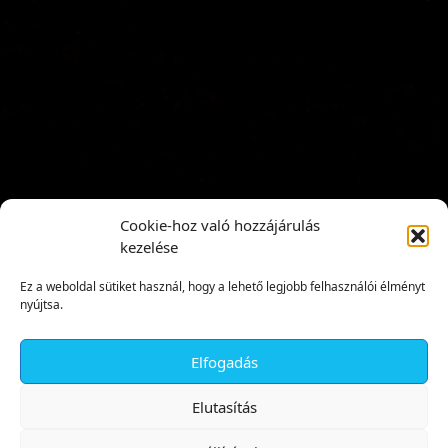
Cookie-hoz való hozzájárulás
kezelése
Ez a weboldal sütiket használ, hogy a lehető legjobb felhasználói élményt
nyújtsa.
Elfogadás
✕
Elutasítás