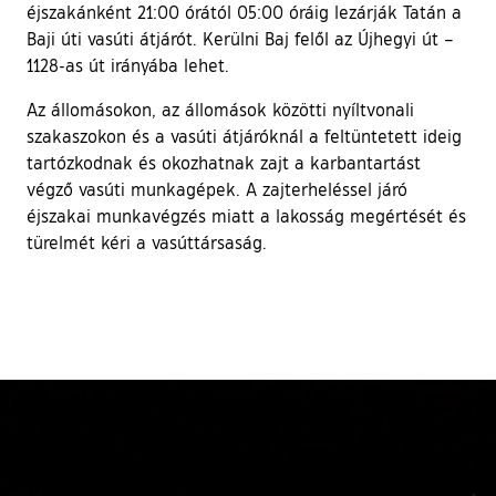
éjszakánként 21:00 órától 05:00 óráig lezárják Tatán a
Baji úti vasúti átjárót. Kerülni Baj felől az Újhegyi út –
1128-as út irányába lehet.
Az állomásokon, az állomások közötti nyíltvonali
szakaszokon és a vasúti átjáróknál a feltüntetett ideig
tartózkodnak és okozhatnak zajt a karbantartást
végző vasúti munkagépek. A zajterheléssel járó
éjszakai munkavégzés miatt a lakosság megértését és
türelmét kéri a vasúttársaság.