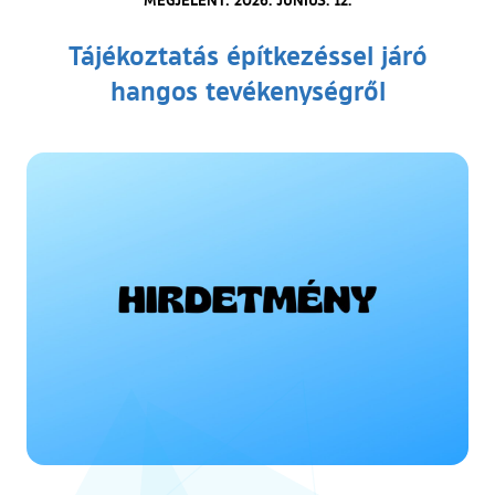
Tájékoztatás építkezéssel járó
hangos tevékenységről