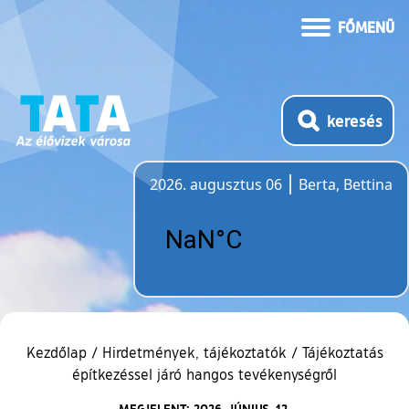
FŐMENÜ
keresés
2026. augusztus 06
Berta, Bettina
Időjárás
Kezdőlap
/
Hirdetmények, tájékoztatók
/
Tájékoztatás
építkezéssel járó hangos tevékenységről
MEGJELENT: 2026. JÚNIUS. 12.