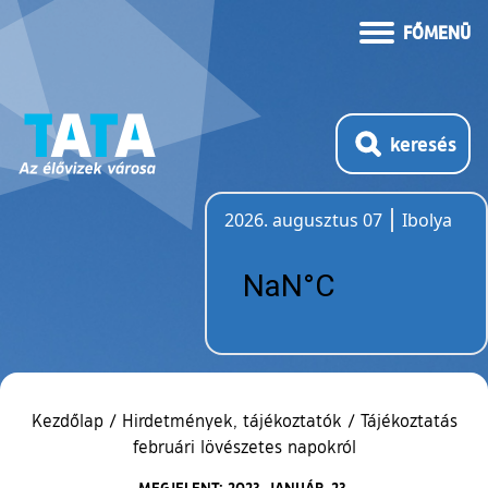
FŐMENÜ
keresés
2026. augusztus 07
Ibolya
Időjárás
Kezdőlap
/
Hirdetmények, tájékoztatók
/
Tájékoztatás
februári lövészetes napokról
MEGJELENT: 2023. JANUÁR. 23.