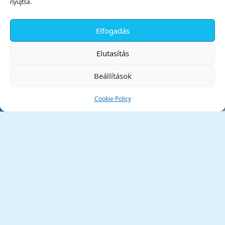
nyújtsa.
Elfogadás
✕
Elutasítás
Beállítások
Cookie Policy
Tata Város Önkormányzata
2890 Tata, Kossuth tér 1.
Telefon:
+36 34 / 588 600
Fax:
+36 34 / 587 078
Email:
ph@tata.hu
(külső hivatkozás)
Archívum
Díjaink
Adatvédelmi nyilatkozat
Akadálymentesítési nyilatkozat
Pályázatok