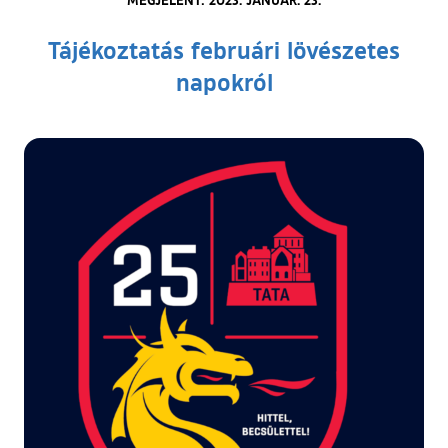
Tájékoztatás februári lövészetes
napokról