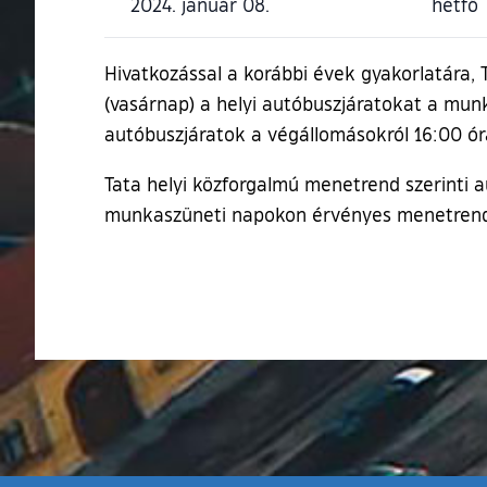
2024. január 08.
hétfő
Hivatkozással a korábbi évek gyakorlatára,
(vasárnap) a helyi autóbuszjáratokat a mun
autóbuszjáratok a végállomásokról 16:00 óra
Tata helyi közforgalmú menetrend szerinti 
munkaszüneti napokon érvényes menetrend sze