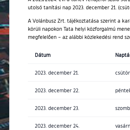
utolsó tanítási nap 2023. december 21. (csütö
A Volánbusz Zrt. tájékoztatása szerint a kar
körüli napokon Tata helyi közforgalmú mene
megfelelően – az alábbi közlekedési rend sze
Dátum
Naptá
2023. december 21.
csütö
2023. december 22.
pénte
2023. december 23.
szomb
2023. december 24.
vasár