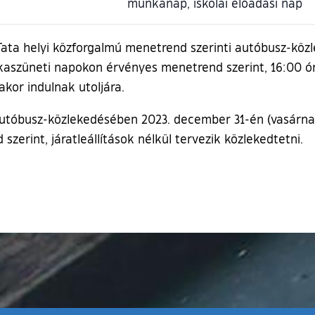
munkanap, iskolai előadási nap
 Tata helyi közforgalmú menetrend szerinti autóbusz-k
kaszüneti napokon érvényes menetrend szerint, 16:00 órá
kor indulnak utoljára.
autóbusz-közlekedésében 2023. december 31-én (vasárnap
rint, járatleállítások nélkül tervezik közlekedtetni.