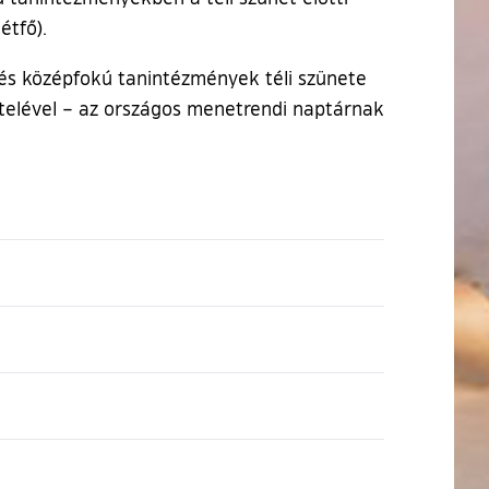
étfő).
- és középfokú tanintézmények téli szünete
ételével – az országos menetrendi naptárnak