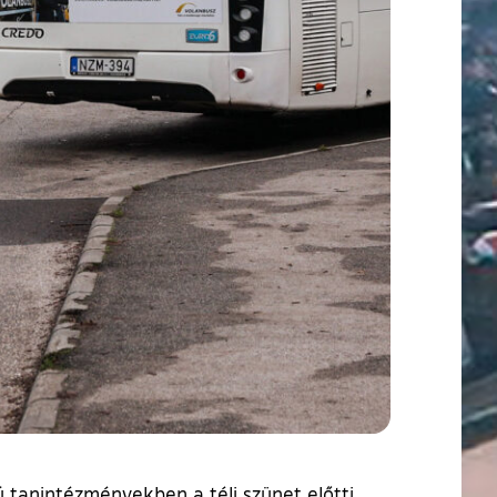
kú tanintézményekben a téli szünet előtti