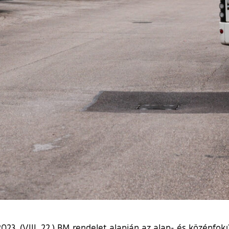
2023. (VIII. 22.) BM rendelet alapján az alap- és középfo