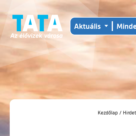
Aktuális
Mind
Kezdőlap
/
Hirde