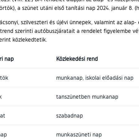
rtök), a szünet utáni első tanítási nap 2024. január 8. (h
ácsonyi, szilveszteri és újévi ünnepek, valamint az alap
trend szerinti autóbuszjáratait a rendelet figyelembe v
rint közlekedtetik.
ri nap
Közlekedési rend
rtök
munkanap, iskolai előadási nap
k
tanszünetben munkanap
at
szabadnap
nap
munkaszüneti nap