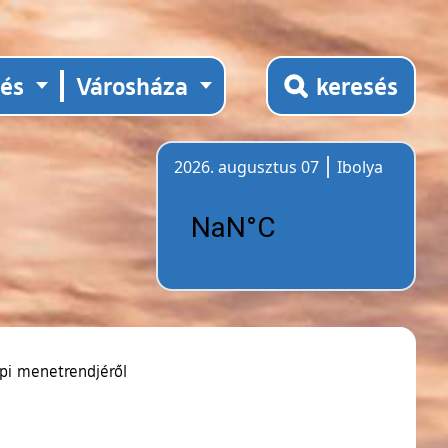
tés
Városháza
keresés
2026. augusztus 07
Ibolya
Időjárás
epi menetrendjéről