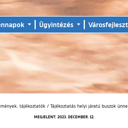
ennapok
Ügyintézés
Városfejlesz
tmények, tájékoztatók
/
Tájékoztatás helyi járatú buszok ünn
MEGJELENT: 2023. DECEMBER. 12.