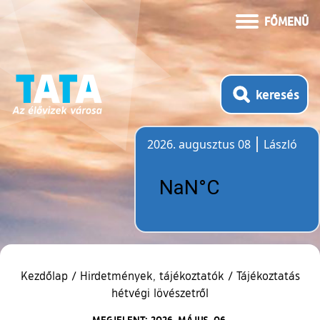
FŐMENÜ
keresés
2026. augusztus 08
László
Időjárás
Kezdőlap
/
Hirdetmények, tájékoztatók
/
Tájékoztatás
hétvégi lövészetről
MEGJELENT: 2026. MÁJUS. 06.