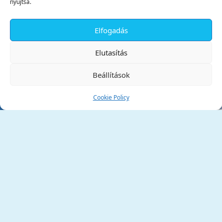
nyújtsa.
Elfogadás
✕
Elutasítás
Beállítások
Cookie Policy
Tata Város Önkormányzata
2890 Tata, Kossuth tér 1.
Telefon:
+36 34 / 588 600
Fax:
+36 34 / 587 078
Email:
ph@tata.hu
(külső hivatkozás)
Archívum
Díjaink
Adatvédelmi nyilatkozat
Akadálymentesítési nyilatkozat
Pályázatok