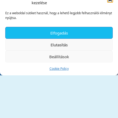
kezelése
Ez a weboldal sütiket használ, hogy a lehető legjobb felhasználói élményt
nyújtsa.
Elfogadás
✕
Elutasítás
Beállítások
Cookie Policy
Tata Város Önkormányzata
2890 Tata, Kossuth tér 1.
Telefon:
+36 34 / 588 600
Fax:
+36 34 / 587 078
Email:
ph@tata.hu
(külső hivatkozás)
Archívum
Díjaink