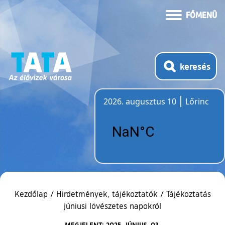
FŐMENÜ
keresés
2026. augusztus 10
Lőrinc
Időjárás
Kezdőlap
/
Hirdetmények, tájékoztatók
/
Tájékoztatás
júniusi lövészetes napokról
MEGJELENT: 2025. JÚNIUS. 03.