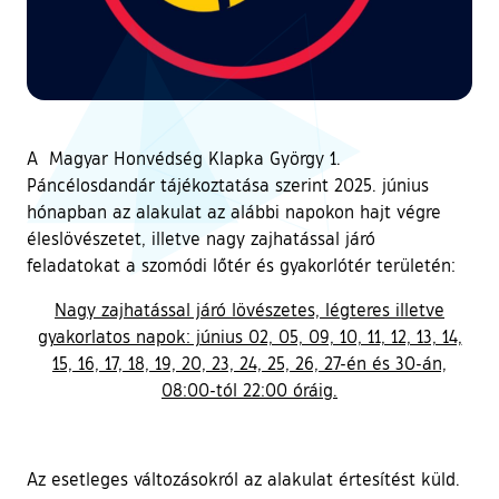
A Magyar Honvédség Klapka György 1.
Páncélosdandár tájékoztatása szerint 2025. június
hónapban az alakulat az alábbi napokon hajt végre
éleslövészetet, illetve nagy zajhatással járó
feladatokat a szomódi lőtér és gyakorlótér területén:
Nagy zajhatással járó lövészetes, légteres illetve
gyakorlatos napok: június 02, 05, 09, 10, 11, 12, 13, 14,
15, 16, 17, 18, 19, 20, 23, 24, 25, 26, 27-én és 30-án,
08:00-tól 22:00 óráig.
Az esetleges változásokról az alakulat értesítést küld.