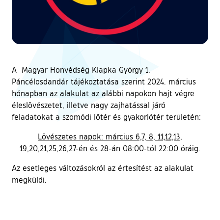
A Magyar Honvédség Klapka György 1.
Páncélosdandár tájékoztatása szerint 2024. március
hónapban az alakulat az alábbi napokon hajt végre
éleslövészetet, illetve nagy zajhatással járó
feladatokat a szomódi lőtér és gyakorlótér területén:
Lövészetes napok: március 6,7, 8, 11,12,13,
19,20,21,25,26,27-én és 28-án 08:00-tól 22:00 óráig.
Az esetleges változásokról az értesítést az alakulat
megküldi.