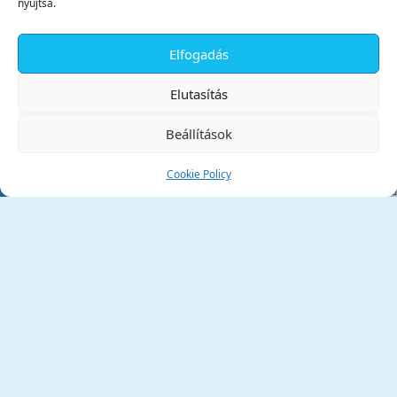
nyújtsa.
Elfogadás
✕
Elutasítás
Beállítások
Cookie Policy
Tata Város Önkormányzata
2890 Tata, Kossuth tér 1.
Telefon:
+36 34 / 588 600
Fax:
+36 34 / 587 078
Email:
ph@tata.hu
(külső hivatkozás)
Archívum
Díjaink
Adatvédelmi nyilatkozat
Akadálymentesítési nyilatkozat
Pályázatok