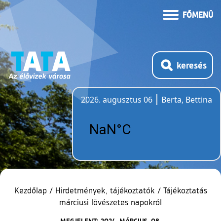
FŐMENÜ
keresés
2026. augusztus 06
Berta, Bettina
Időjárás
Kezdőlap
/
Hirdetmények, tájékoztatók
/
Tájékoztatás
márciusi lövészetes napokról
MEGJELENT: 2024. MÁRCIUS. 08.