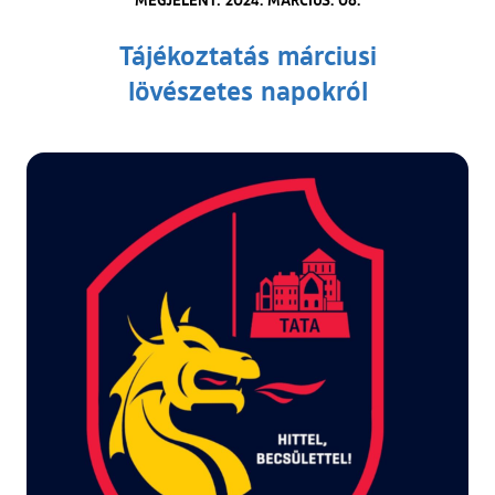
Tájékoztatás márciusi
lövészetes napokról