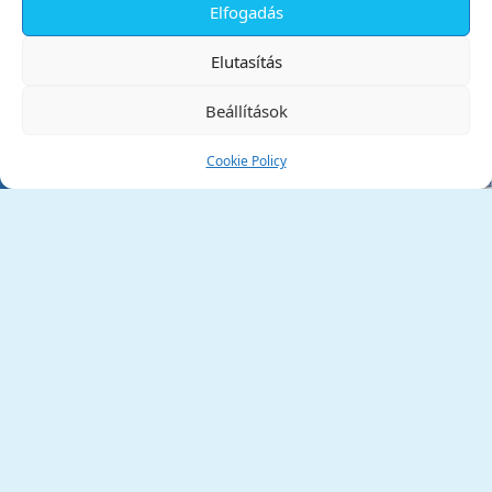
Elfogadás
✕
Elutasítás
Beállítások
Cookie Policy
Tata Város Önkormányzata
2890 Tata, Kossuth tér 1.
Telefon:
+36 34 / 588 600
Fax:
+36 34 / 587 078
Email:
ph@tata.hu
(külső hivatkozás)
Archívum
Díjaink
Adatvédelmi nyilatkozat
Akadálymentesítési nyilatkozat
Pályázatok