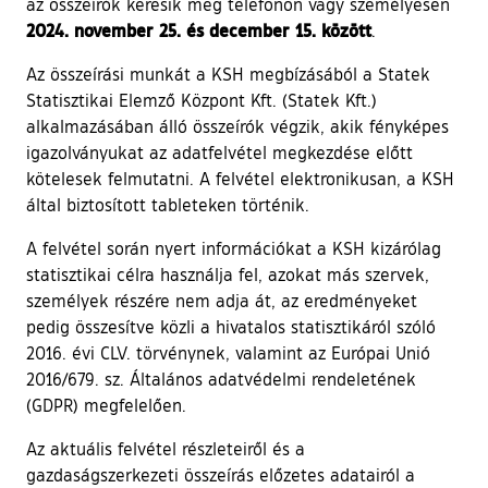
az összeírók keresik meg telefonon vagy személyesen
2024. november 25. és december 15. között
.
Az összeírási munkát a KSH megbízásából a Statek
Statisztikai Elemző Központ Kft. (Statek Kft.)
alkalmazásában álló összeírók végzik, akik fényképes
igazolványukat az adatfelvétel megkezdése előtt
kötelesek felmutatni. A felvétel elektronikusan, a KSH
által biztosított tableteken történik.
A felvétel során nyert információkat a KSH kizárólag
statisztikai célra használja fel, azokat más szervek,
személyek részére nem adja át, az eredményeket
pedig összesítve közli a hivatalos statisztikáról szóló
2016. évi CLV. törvénynek, valamint az Európai Unió
2016/679. sz. Általános adatvédelmi rendeletének
(GDPR) megfelelően.
Az aktuális felvétel részleteiről és a
gazdaságszerkezeti összeírás előzetes adatairól a