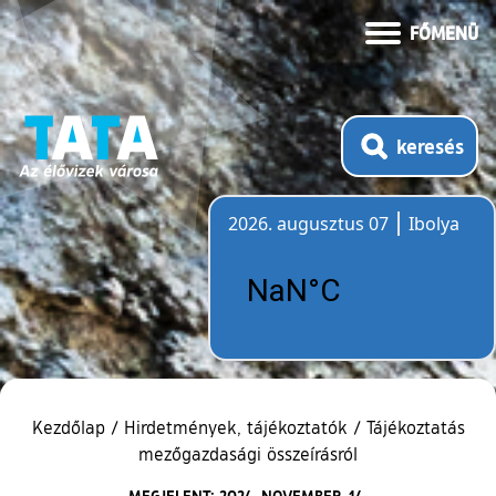
FŐMENÜ
keresés
2026. augusztus 07
Ibolya
Időjárás
Kezdőlap
/
Hirdetmények, tájékoztatók
/
Tájékoztatás
mezőgazdasági összeírásról
MEGJELENT: 2024. NOVEMBER. 14.