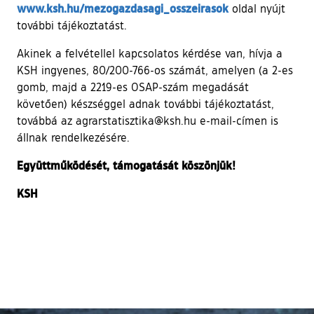
(külső hivatkozás
www.ksh.hu/mezogazdasagi_osszeirasok
oldal nyújt
további tájékoztatást.
Akinek a felvétellel kapcsolatos kérdése van, hívja a
KSH ingyenes, 80/200-766-os számát, amelyen (a 2-es
gomb, majd a 2219-es OSAP-szám megadását
követően) készséggel adnak további tájékoztatást,
továbbá az agrarstatisztika@ksh.hu e-mail-címen is
állnak rendelkezésére.
Együttműködését, támogatását köszönjük!
KSH