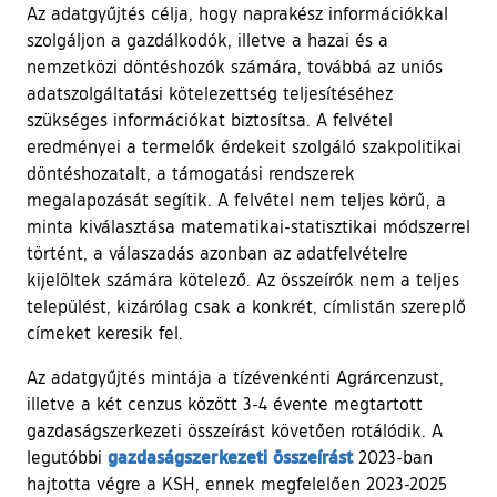
Az adatgyűjtés célja, hogy naprakész információkkal
szolgáljon a gazdálkodók, illetve a hazai és a
nemzetközi döntéshozók számára, továbbá az uniós
adatszolgáltatási kötelezettség teljesítéséhez
szükséges információkat biztosítsa. A felvétel
eredményei a termelők érdekeit szolgáló szakpolitikai
döntéshozatalt, a támogatási rendszerek
megalapozását segítik. A felvétel nem teljes körű, a
minta kiválasztása matematikai-statisztikai módszerrel
történt, a válaszadás azonban az adatfelvételre
kijelöltek számára kötelező. Az összeírók nem a teljes
települést, kizárólag csak a konkrét, címlistán szereplő
címeket keresik fel.
Az adatgyűjtés mintája a tízévenkénti Agrárcenzust,
illetve a két cenzus között 3-4 évente megtartott
gazdaságszerkezeti összeírást követően rotálódik. A
(külső hivatkozás)
gazdaságszerkezeti összeírást
legutóbbi
2023-ban
hajtotta végre a KSH, ennek megfelelően 2023-2025