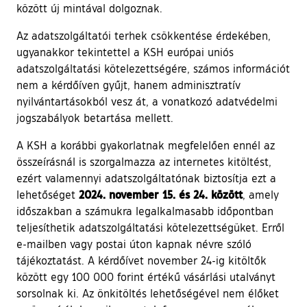
között új mintával dolgoznak.
Az adatszolgáltatói terhek csökkentése érdekében,
ugyanakkor tekintettel a KSH európai uniós
adatszolgáltatási kötelezettségére, számos információt
nem a kérdőíven gyűjt, hanem adminisztratív
nyilvántartásokból vesz át, a vonatkozó adatvédelmi
jogszabályok betartása mellett.
A KSH a korábbi gyakorlatnak megfelelően ennél az
összeírásnál is szorgalmazza az internetes kitöltést,
ezért valamennyi adatszolgáltatónak biztosítja ezt a
2024. november 15. és 24. között
lehetőséget
, amely
időszakban a számukra legalkalmasabb időpontban
teljesíthetik adatszolgáltatási kötelezettségüket. Erről
e-mailben vagy postai úton kapnak névre szóló
tájékoztatást. A kérdőívet november 24-ig kitöltők
között egy 100 000 forint értékű vásárlási utalványt
sorsolnak ki. Az önkitöltés lehetőségével nem élőket