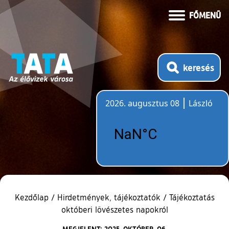
FŐMENÜ
keresés
2026. augusztus 08
László
Időjárás
Kezdőlap
/
Hirdetmények, tájékoztatók
/
Tájékoztatás
októberi lövészetes napokról
MEGJELENT: 2025. OKTÓBER. 06.