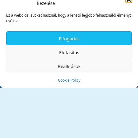
kezelése
Ez a weboldal sütiket használ, hogy a lehető legjobb felhasználói élményt
nyújtsa.
Elfogadás
✕
Elutasítás
Beállítások
Cookie Policy
Tata Város Önkormányzata
2890 Tata, Kossuth tér 1.
Telefon:
+36 34 / 588 600
Fax:
+36 34 / 587 078
Email:
ph@tata.hu
(külső hivatkozás)
Archívum
Díjaink