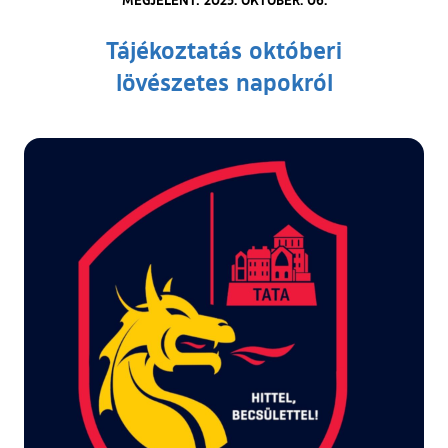
Tájékoztatás októberi
lövészetes napokról