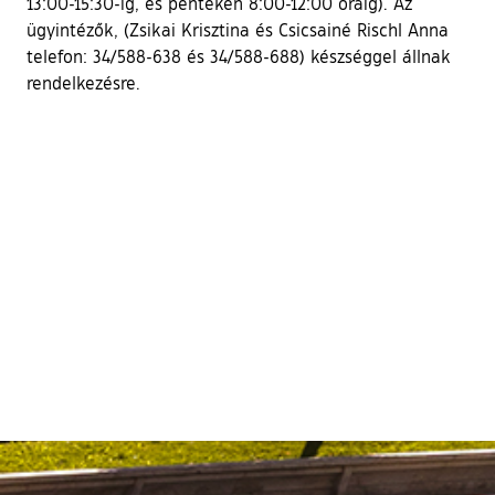
13:00-15:30-ig, és pénteken 8:00-12:00 óráig). Az
ügyintézők, (Zsikai Krisztina és Csicsainé Rischl Anna
telefon: 34/588-638 és 34/588-688) készséggel állnak
rendelkezésre.