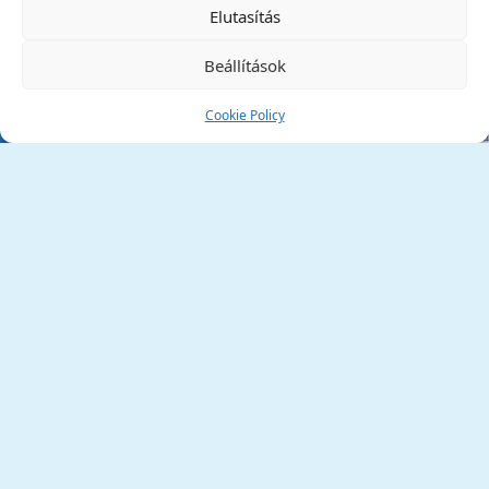
Elutasítás
Beállítások
Cookie Policy
Tata Város Önkormányzata
2890 Tata, Kossuth tér 1.
Telefon:
+36 34 / 588 600
Fax:
+36 34 / 587 078
Email:
ph@tata.hu
(külső hivatkozás)
Archívum
Díjaink
Adatvédelmi nyilatkozat
Akadálymentesítési nyilatkozat
Pályázatok
(külső hivatkozás)