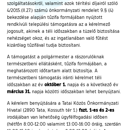
szolgáltatásokról, valamint azok térítési díjairól szóló
4/2015.(II.27.) számú önkormányzati rendelet 9.§ (4)
bekezdése alapján tűzifa formájában nyújtott
rendkívüli települési támogatásra az a kérelmező
jogosult, akinek a téli időszakban a tüzelő biztosítása
nehézséget okoz, és az ingatlanában való fűtést
kizárólag tűzifával tudja biztosítani.
A támogatást a polgármester a rászorulóknak
természetbeni ellátásként, tűzifa formájában, a
meghatározott időtartam alatt biztosítja. A
természetbeni támogatás iránti kérelmet téli
október 1.
időszakban az év
napja és a következő év
március 31.
napja közötti időszakban lehet benyújtani.
A kérelem benyújtására a Tatai Közös Önkormányzati
fszt. 1-es és 2-es
Hivatal (2890 Tata, Kossuth tér 1.)
irodájában van lehetőség ügyfélfogadási időben
(hétfőn 8:00-12:00 valamint 13:00-16:00 óráig, szerdán