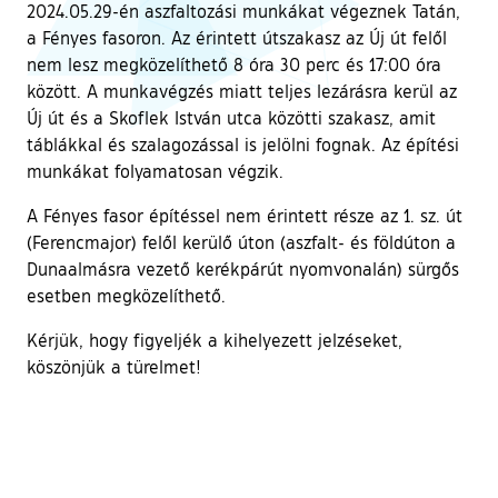
2024.05.29-én aszfaltozási munkákat végeznek Tatán,
a Fényes fasoron. Az érintett útszakasz az Új út felől
nem lesz megközelíthető 8 óra 30 perc és 17:00 óra
között. A munkavégzés miatt teljes lezárásra kerül az
Új út és a Skoflek István utca közötti szakasz, amit
táblákkal és szalagozással is jelölni fognak. Az építési
munkákat folyamatosan végzik.
A Fényes fasor építéssel nem érintett része az 1. sz. út
(Ferencmajor) felől kerülő úton (aszfalt- és földúton a
Dunaalmásra vezető kerékpárút nyomvonalán) sürgős
esetben megközelíthető.
Kérjük, hogy figyeljék a kihelyezett jelzéseket,
köszönjük a türelmet!