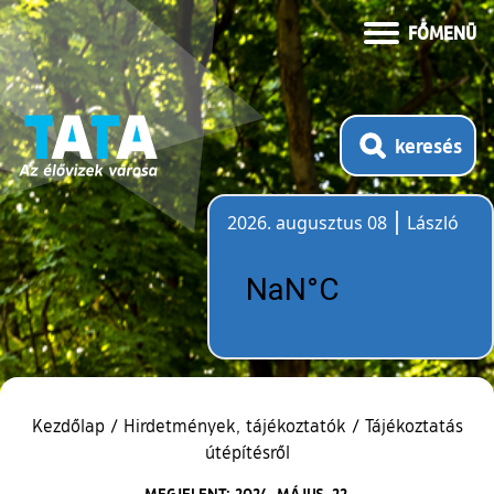
FŐMENÜ
keresés
2026. augusztus 08
László
Időjárás
Kezdőlap
/
Hirdetmények, tájékoztatók
/
Tájékoztatás
útépítésről
MEGJELENT: 2024. MÁJUS. 22.