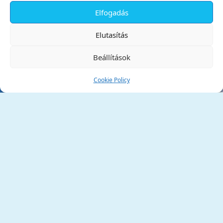
Elfogadás
✕
Elutasítás
Beállítások
Cookie Policy
Tata Város Önkormányzata
2890 Tata, Kossuth tér 1.
Telefon:
+36 34 / 588 600
Fax:
+36 34 / 587 078
Email:
ph@tata.hu
(külső hivatkozás)
Archívum
Díjaink
Adatvédelmi nyilatkozat
Akadálymentesítési nyilatkozat
Pályázatok