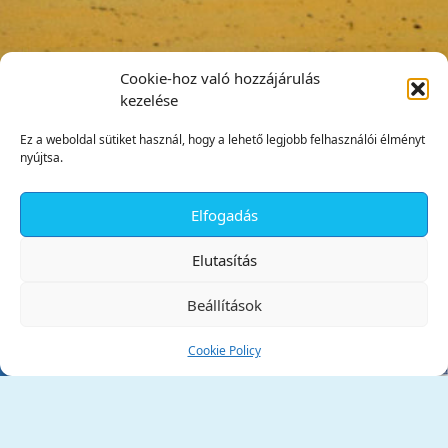
Cookie-hoz való hozzájárulás
kezelése
Ez a weboldal sütiket használ, hogy a lehető legjobb felhasználói élményt
nyújtsa.
Elfogadás
✕
Elutasítás
Beállítások
Cookie Policy
Tata Város Önkormányzata
2890 Tata, Kossuth tér 1.
Telefon:
+36 34 / 588 600