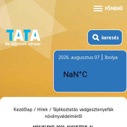
FŐMENÜ
keresés
2026. augusztus 07
Ibolya
Időjárás
Kezdőlap
/
Hírek
/
Tájékoztatás vadgesztenyefák
növényvédelméről
MEGJELENT: 2023. AUGUSZTUS. 14.