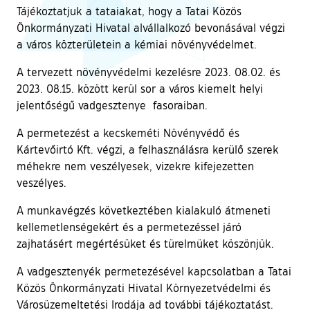
Tájékoztatjuk a tataiakat, hogy a Tatai Közös
Önkormányzati Hivatal alvállalkozó bevonásával végzi
a város közterületein a kémiai növényvédelmet.
A tervezett növényvédelmi kezelésre 2023. 08.02. és
2023. 08.15. között kerül sor a város kiemelt helyi
jelentőségű vadgesztenye fasoraiban.
A permetezést a kecskeméti Növényvédő és
Kártevőirtó Kft. végzi, a felhasználásra kerülő szerek
méhekre nem veszélyesek, vizekre kifejezetten
veszélyes.
A munkavégzés következtében kialakuló átmeneti
kellemetlenségekért és a permetezéssel járó
zajhatásért megértésüket és türelmüket köszönjük.
A vadgesztenyék permetezésével kapcsolatban a Tatai
Közös Önkormányzati Hivatal Környezetvédelmi és
Városüzemeltetési Irodája ad további tájékoztatást.