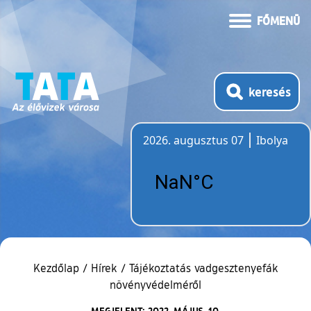
FŐMENÜ
keresés
2026. augusztus 07
Ibolya
Időjárás
Kezdőlap
/
Hírek
/
Tájékoztatás vadgesztenyefák
növényvédelméről
MEGJELENT: 2022. MÁJUS. 10.