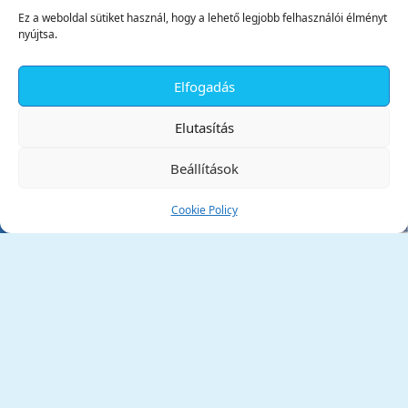
Ez a weboldal sütiket használ, hogy a lehető legjobb felhasználói élményt
nyújtsa.
Elfogadás
✕
Elutasítás
Beállítások
Cookie Policy
Tata Város Önkormányzata
2890 Tata, Kossuth tér 1.
Telefon:
+36 34 / 588 600
Fax:
+36 34 / 587 078
Email:
ph@tata.hu
(külső hivatkozás)
Archívum
Díjaink
Adatvédelmi nyilatkozat