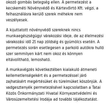
okozó gombás betegség ellen. A permetezést a
kecskeméti Növényvédő és Kártevőirtó Kft. végzi, a
felhasználásra kerülő szerek méhekre nem
veszélyesek.
A kijuttatott növényvédő szereknek nincs
munkaegészségügyi várakozási ideje, de az élelmezési
várakozási idő 21 nap zöldség és gyümölcs esetén. A
permetezés során esetlegesen a parkoló autókra hulló
szer semmilyen kárt nem okoz és könnyen
eltávolítható, lemosható.
A munkavégzés következtében kialakuló átmeneti
kellemetlenségekért és a permetezéssel járó
zajhatásért megértésüket és türelmüket köszönjük. A
vadgesztenyék permetezésével kapcsolatban a Tatai
Közös Önkormányzati Hivatal Környezetvédelmi és
Városüzemeltetési Irodája ad további tájékoztatást.