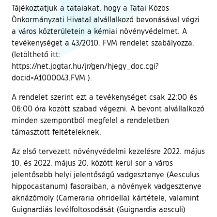
Tájékoztatjuk a tataiakat, hogy a Tatai Közös
Önkormányzati Hivatal alvállalkozó bevonásával végzi
a város közterületein a kémiai növényvédelmet. A
tevékenységet a 43/2010. FVM rendelet szabályozza.
(letölthető itt:
https://net.jogtar.hu/jr/gen/hjegy_doc.cgi?
docid=A1000043.FVM ).
A rendelet szerint ezt a tevékenységet csak 22:00 és
06:00 óra között szabad végezni. A bevont alvállalkozó
minden szempontból megfelel a rendeletben
támasztott feltételeknek.
Az első tervezett növényvédelmi kezelésre 2022. május
10. és 2022. május 20. között kerül sor a város
jelentősebb helyi jelentőségű vadgesztenye (Aesculus
hippocastanum) fasoraiban, a növények vadgesztenye
aknázómoly (Cameraria ohridella) kártétele, valamint
Guignardiás levélfoltosodását (Guignardia aesculi)