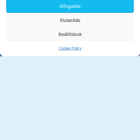
Elfogadás
✕
Elutasítás
Beállítások
Cookie Policy
Tata Város Önkormányzata
2890 Tata, Kossuth tér 1.
Telefon:
+36 34 / 588 600
Fax:
+36 34 / 587 078
Email:
ph@tata.hu
(külső hivatkozás)
Archívum
Díjaink
Adatvédelmi nyilatkozat
Akadálymentesítési nyilatkozat
Pályázatok