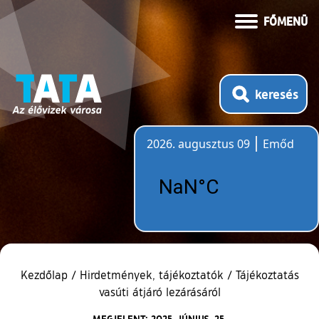
FŐMENÜ
keresés
2026. augusztus 09
Emőd
Időjárás
Kezdőlap
/
Hirdetmények, tájékoztatók
/
Tájékoztatás
vasúti átjáró lezárásáról
MEGJELENT: 2025. JÚNIUS. 25.