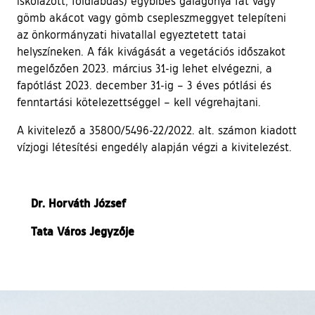
iskolázott, földlabdás) egybibés galagonya fát vagy
gömb akácot vagy gömb csepleszmeggyet telepíteni
az önkormányzati hivatallal egyeztetett tatai
helyszíneken. A fák kivágását a vegetációs időszakot
megelőzően 2023. március 31-ig lehet elvégezni, a
fapótlást 2023. december 31-ig – 3 éves pótlási és
fenntartási kötelezettséggel – kell végrehajtani.
A kivitelező a 35800/5496-22/2022. alt. számon kiadott
vízjogi létesítési engedély alapján végzi a kivitelezést.
Dr. Horváth József
Tata Város Jegyzője