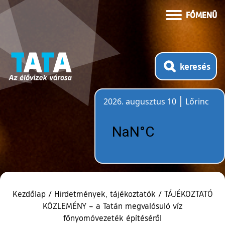
FŐMENÜ
keresés
2026. augusztus 10
Lőrinc
Időjárás
Kezdőlap
/
Hirdetmények, tájékoztatók
/
TÁJÉKOZTATÓ
KÖZLEMÉNY – a Tatán megvalósuló víz
főnyomóvezeték építéséről