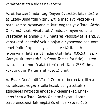
korlátozást szükséges bevezetni.
Az új, korszerű műanyag főnyomóvezeték létesítésére
az Észak-Dunántúli Vízmű Zrt. a meglévő vezetékkel
párhuzamos nyomvonalra kért engedélyt a Tatai Közös
Önkormányzati Hivataltól. A műszaki nyomvonal a
vezetéket és annak 3 + 3 méteres védősávját jelenti. A
vonatkozó jogszabályok alapján a nyomvonalban nem
lehet építményt elhelyezni, illetve fásítani. A
nyomvonal Tatán a Bánhidai utat (Tata, 0352/3 hrsz. –
Környei úti temetőtől a Szent Tamás forrásig), illetve
az izraelita temető alatti területet (Tata, 253/11 hrsz. –
Fekete út és Kálvária út között) érinti.
Az Észak-Dunántúli Vízmű Zrt. mint beruházó, illetve a
kivitelezést végző alvállalkozók benyújtották a
szükséges hatósági engedély kérelmeket. Ennek
keretében a Tatai Közös Önkormányzati Hivatal
tereprendezési, fakivágási és ehhez kapcsolódó