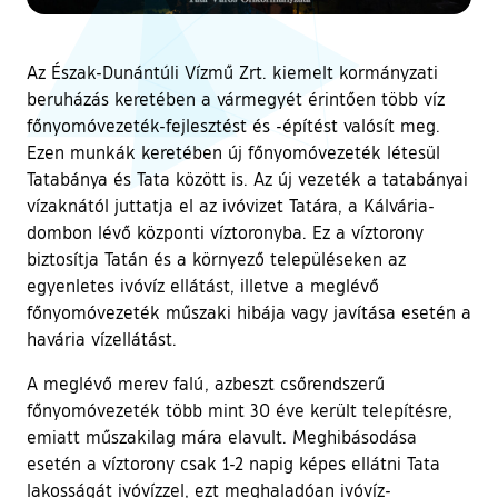
Az Észak-Dunántúli Vízmű Zrt. kiemelt kormányzati
beruházás keretében a vármegyét érintően több víz
főnyomóvezeték-fejlesztést és -építést valósít meg.
Ezen munkák keretében új főnyomóvezeték létesül
Tatabánya és Tata között is. Az új vezeték a tatabányai
vízaknától juttatja el az ivóvizet Tatára, a Kálvária-
dombon lévő központi víztoronyba. Ez a víztorony
biztosítja Tatán és a környező településeken az
egyenletes ivóvíz ellátást, illetve a meglévő
főnyomóvezeték műszaki hibája vagy javítása esetén a
havária vízellátást.
A meglévő merev falú, azbeszt csőrendszerű
főnyomóvezeték több mint 30 éve került telepítésre,
emiatt műszakilag mára elavult. Meghibásodása
esetén a víztorony csak 1-2 napig képes ellátni Tata
lakosságát ivóvízzel, ezt meghaladóan ivóvíz-