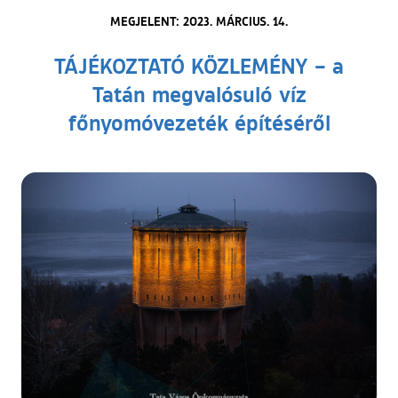
MEGJELENT: 2023. MÁRCIUS. 14.
TÁJÉKOZTATÓ KÖZLEMÉNY – a
Tatán megvalósuló víz
főnyomóvezeték építéséről