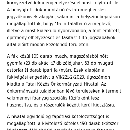
környezetvédelmi engedélyezési eljárást folytatott le.
A benyújtott dokumentáció és fatömegbecslési
jegyzőkönyvek alapján, valamint a helyszíni bejáráson
megállapítottuk, hogy 116 fa található a meglévő,
illetve a most kialakuló nyomvonalon, a fent említett,
építmény elhelyezését és fásítást tiltó jogszabályok
által előírt módon kezelendő területen.
A fák közül 105 darab invazív, magszórásból nőtt
gyomfa (23 db akác, 17 db zöldjuhar, 63 db nyugati
ostorfa) 11 darab ipari fa (nyár). Ezek alapján a
fakivágási engedélyt a VII/221-2/2023. ügyszámon
kiadta a Tatai Közös Önkormányzati Hivatal. Az
önkormányzati tulajdonban lévő területeken kitermelt
valamennyi faanyag szociális tűzifaként lesz
hasznosítva, és a rászorulók között kerül kiosztásra.
A hivatal egyidejűleg fapótlási kötelezettséget is
megállapított: a kivitelező köteles 150 darab (kétszer