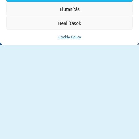
✕
Elutasítás
Beállítások
Cookie Policy
Tata Város Önkormányzata
2890 Tata, Kossuth tér 1.
Telefon:
+36 34 / 588 600
Fax:
+36 34 / 587 078
Email:
ph@tata.hu
(külső hivatkozás)
Archívum
Díjaink
Adatvédelmi nyilatkozat
Akadálymentesítési nyilatkozat
Pályázatok