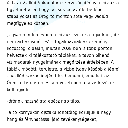
A Tatai Vadlúd Sokadalom szervezői idén is felhívják a
figyelmet arra, hogy tartsuk be az életbe lépett
szabályokat az Öreg-tó mentén séta vagy vadlúd
megfigyelés közben.
„Ugyan minden évben felhívjuk ezekre a figyelmet, de
nem árt az ismétlés” – fogalmaznak az esemény
közösségi oldalán, miután 2025-ben is több ponton
helyeztek ki tájékoztató táblákat, a tavon pihenő
vízimadarak nyugalmának megőrzése érdekében. A
táblák mögötti területre, a vízbe (vagy később a jégre)
a vadlúd szezon idején tilos bemenni, emellett az
Öreg-tó területén és környezetében a következőkre
kell figyelni:
-drónok használata egész nap tilos,
-a tó környékén éjszaka lehetőleg kerüljük a nagy
hang és fényhatással járó tevékenységeket,