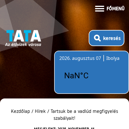
FŐMENÜ
keresés
2026. augusztus 07
Ibolya
Időjárás
Kezdőlap
/
Hírek
/
Tartsuk be a vadlúd megfigyelés
szabályait!
MEGJELENT: 2025. NOVEMBER. 11.