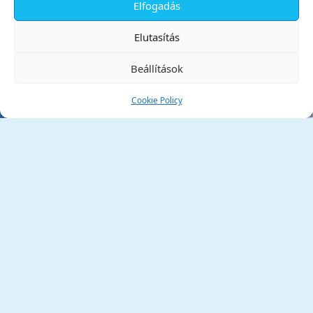
Elfogadás
✕
Elutasítás
Beállítások
Cookie Policy
Tata Város Önkormányzata
2890 Tata, Kossuth tér 1.
Telefon:
+36 34 / 588 600
Fax:
+36 34 / 587 078
Email:
ph@tata.hu
(külső hivatkozás)
Archívum
Díjaink
Adatvédelmi nyilatkozat
Akadálymentesítési nyilatkozat
Pályázatok