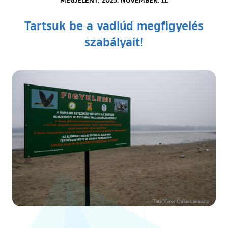
Tartsuk be a vadlúd megfigyelés
szabályait!