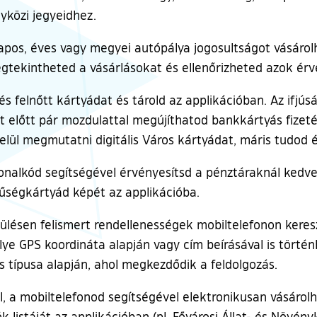
lyközi jegyeidhez.
napos, éves vagy megyei autópálya jogosultságot vásáro
egtekintheted a vásárlásokat és ellenőrizheted azok ér
 és felnőtt kártyádat és tárold az applikációban. Az if
rat előtt pár mozdulattal megújíthatod bankkártyás fizeté
belül megmutatni digitális Város kártyádat, máris tudod
vonalkód segítségével érvényesítsd a pénztáraknál kedv
hűségkártyád képét az applikációba.
ülésen felismert rendellenességek mobiltelefonon keresz
e GPS koordináta alapján vagy cím beírásával is történ
 típusa alapján, ahol megkezdődik a feldolgozás.
, a mobiltelefonod segítségével elektronikusan vásárol
k listáját az applikációban (pl. Fővárosi Állat- és Növé