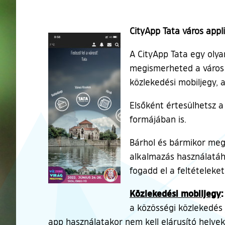
CityApp Tata város appl
A CityApp Tata egy oly
megismerheted a város h
közlekedési mobiljegy, 
Elsőként értesülhetsz a
formájában is.
Bárhol és bármikor megt
alkalmazás használatáh
fogadd el a feltételeket
Közlekedési mobiljegy
:
a közösségi közlekedés 
app használatakor nem kell elárusító helyeke