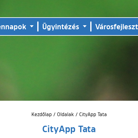
ennapok
Ügyintézés
Városfejlesz
Kezdőlap
/
Oldalak
/
CityApp Tata
CityApp Tata