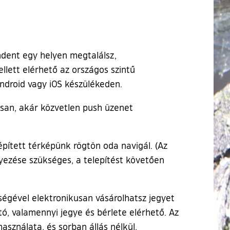
ndent egy helyen megtalálsz,
llett elérhető az országos szintű
Android vagy iOS készülékeden.
tosan, akár közvetlen push üzenet
pített térképünk rögtön oda navigál. (Az
ezése szükséges, a telepítést követően
égével elektronikusan vásárolhatsz jegyet
tó, valamennyi jegye és bérlete elérhető. Az
asználata, és sorban állás nélkül,