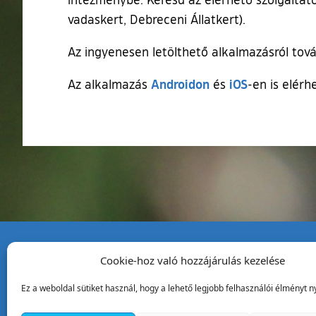
vadaskert, Debreceni Állatkert).
Az ingyenesen letölthető alkalmazásról tov
(külső hivatkozás)
(külső hivat
Androidon
iOS
Az alkalmazás
és
-en is elérh
Cookie-hoz való hozzájárulás kezelése
Tata Város Önkormány
Ez a weboldal sütiket használ, hogy a lehető legjobb felhasználói élményt ny
2890 Tata, Kossuth tér 1.
Telefon:
+36 34 / 588 600