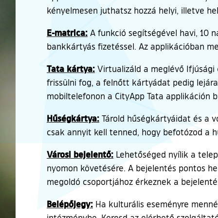
kényelmesen juthatsz hozzá helyi, illetve he
E-matrica:
A funkció segítségével havi, 10 
bankkártyás fizetéssel. Az applikációban m
Tata kártya:
Virtualizáld a meglévő Ifjúsági
frissülni fog, a felnőtt kártyádat pedig lejá
mobiltelefonon a CityApp Tata applikáción 
Hűségkártya:
Tárold hűségkártyáidat és a 
csak annyit kell tenned, hogy befotózod a 
Városi bejelentő:
Lehetőséged nyílik a telep
nyomon követésére. A bejelentés pontos hely
megoldó csoportjához érkeznek a bejelentés
Belépőjegy:
Ha kulturális eseményre mennél
intézménybe. Keresd az elérhető szolgáltató