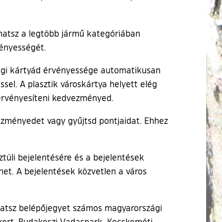
lhatsz a legtöbb jármű kategóriában
vényességét.
júsági kártyád érvényessége automatikusan
ssel. A plasztik városkártya helyett elég
 érvényesíteni kedvezményed.
ezményedet vagy gyűjtsd pontjaidat. Ehhez
tüli bejelentésére és a bejelentések
het. A bejelentések közvetlen a város
hatsz belépőjegyet számos magyarországi
nykert, Budakeszi Vadaspark, Kecskeméti