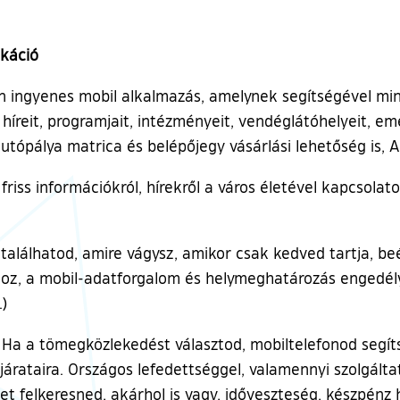
ikáció
an ingyenes mobil alkalmazás, amelynek segítségével mi
íreit, programjait, intézményeit, vendéglátóhelyeit, eme
autópálya matrica és belépőjegy vásárlási lehetőség is, 
 friss információkról, hírekről a város életével kapcsola
alálhatod, amire vágysz, amikor csak kedved tartja, beé
oz, a mobil-adatforgalom és helymeghatározás engedély
.)
Ha a tömegközlekedést választod, mobiltelefonod segíts
járataira. Országos lefedettséggel, valamennyi szolgálta
t felkeresned, akárhol is vagy, időveszteség, készpénz h