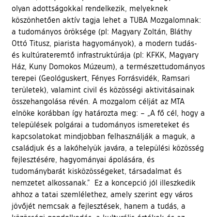
olyan adottságokkal rendelkezik, melyeknek
köszönhetően aktív tagja lehet a TUBA Mozgalomnak:
a tudományos öröksége (pl: Magyary Zoltán, Bláthy
Ottó Titusz, piarista hagyományok), a modern tudás-
és kultúrateremtő infrastruktúrája (pl: KFKK, Magyary
Ház, Kuny Domokos Múzeum), a természettudományos
terepei (Geológuskert, Fényes Forrásvidék, Ramsari
területek), valamint civil és közösségi aktivitásainak
összehangolása révén. A mozgalom célját az MTA
elnöke korábban így határozta meg: – „A fő cél, hogy a
települések polgárai a tudományos ismereteket és
kapcsolatokat mindjobban felhasználják a maguk, a
családjuk és a lakóhelyük javára, a települési közösség
fejlesztésére, hagyományai ápolására, és
tudománybarát kisközösségeket, társadalmat és
nemzetet alkossanak.” Ez a koncepció jól illeszkedik
ahhoz a tatai szemlélethez, amely szerint egy város
jövőjét nemcsak a fejlesztések, hanem a tudás, a