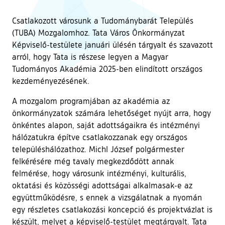
Csatlakozott városunk a Tudománybarát Település
(TUBA) Mozgalomhoz. Tata Város Önkormányzat
Képviselő-testülete januári ülésén tárgyalt és szavazott
arról, hogy Tata is részese legyen a Magyar
Tudományos Akadémia 2025-ben elindított országos
kezdeményezésének.
A mozgalom programjában az akadémia az
önkormányzatok számára lehetőséget nyújt arra, hogy
önkéntes alapon, saját adottságaikra és intézményi
hálózatukra építve csatlakozzanak egy országos
településhálózathoz. Michl József polgármester
felkérésére még tavaly megkezdődött annak
felmérése, hogy városunk intézményi, kulturális,
oktatási és közösségi adottságai alkalmasak-e az
együttműködésre, s ennek a vizsgálatnak a nyomán
egy részletes csatlakozási koncepció és projektvázlat is
készült, melyet a képviselő-testület megtárgyalt. Tata