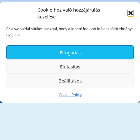
Cookie-hoz való hozzájárulás
kezelése
Ez a weboldal sütiket használ, hogy a lehető legjobb felhasználói élményt
nyújtsa.
Elfogadás
✕
Elutasítás
Beállítások
Cookie Policy
Tata Város Önkormányzata
2890 Tata, Kossuth tér 1.
Telefon:
+36 34 / 588 600
Fax:
+36 34 / 587 078
Email:
ph@tata.hu