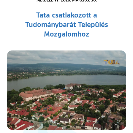
Tata csatlakozott a
Tudománybarát Település
Mozgalomhoz