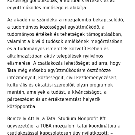
közösségi gondolkodás, a kulturális értékek és az
együttműködés minősége is alakítja.
Az akadémia szándéka a mozgalomba bekapcsolódó,
a tudományos közösséggel együttműködő, a
tudományos értékek és tehetségek támogatásában,
valamint a kiváló tudósok emlékének megőrzésében,
és a tudományos ismeretek közvetítésében és
alkalmazásában aktív települések nyilvános
elismerése. A csatlakozás lehetőséget ad arra, hogy
Tata még erősebb együttműködésre ösztönözze
intézményeit, közösségeit, civil kezdeményezéseit,
kulturális és oktatási szereplőit olyan programok
mentén, amelyek a tudást, a kíváncsiságot, a
párbeszédet és az értékteremtést helyezik
középpontba.
Berczelly Attila, a Tatai Studium Nonprofit Kft.
ügyvezetője, a TUBA mozgalom tatai koordinátora a
csatlakozással kapcsolatosan úgy nyilatkozott: –