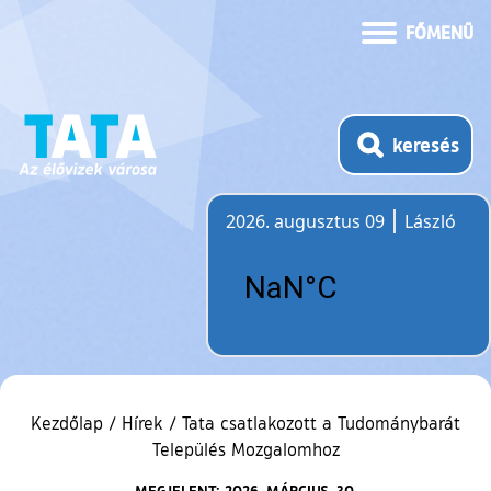
FŐMENÜ
keresés
2026. augusztus 09
László
Időjárás
Kezdőlap
/
Hírek
/
Tata csatlakozott a Tudománybarát
Település Mozgalomhoz
MEGJELENT: 2026. MÁRCIUS. 30.