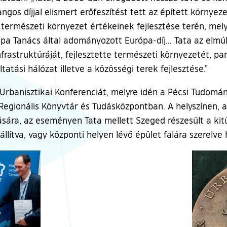
rangos díjjal elismert erőfeszítést tett az épített környe
s természeti környezet értékeinek fejlesztése terén, me
pa Tanács által adományozott Európa-díj… Tata az elmúl
nfrastruktúráját, fejlesztette természeti környezetét, par
atási hálózat illetve a közösségi terek fejlesztése.”
Urbanisztikai Konferenciát, melyre idén a Pécsi Tudom
 Regionális Könyvtár és Tudásközpontban. A helyszínen, 
ására, az eseményen Tata mellett Szeged részesült a kitü
állítva, vagy központi helyen lévő épület falára szerelve 