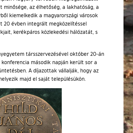
zet minősége, az élhetőség, a lakhatóság, a
lyből kiemelkedik a magyarországi városok
t 20 évben integrált megközelítéssel
kjait, kerékpáros közlekedési hálózatát, s
ányegyetem társszervezésével október 20-án
a konferencia második napján került sor a
ntetésben. A díjazottak vállalják, hogy az
helyezik majd el saját településükön.