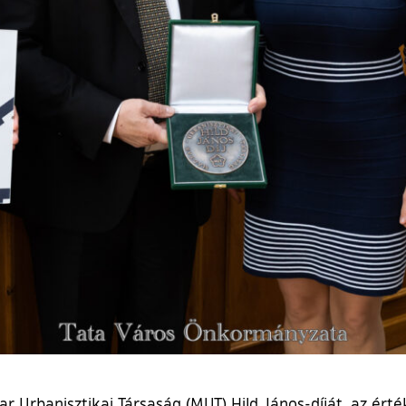
 Urbanisztikai Társaság (MUT) Hild János-díját, az érté