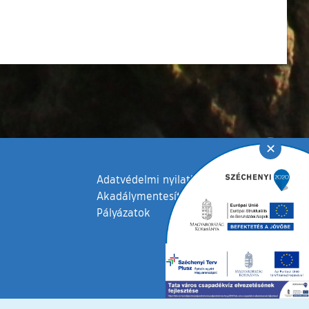
✕
Adatvédelmi nyilatkozat
Akadálymentesítési nyilatkozat
Pályázatok