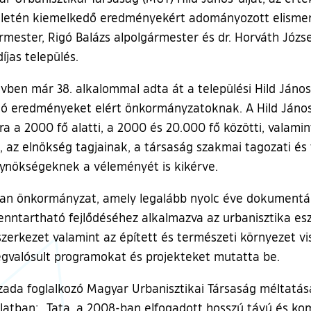
területén kiemelkedő eredményekért adományozott elisme
ármester, Rigó Balázs alpolgármester és dr. Horváth Jó
íjas település.
ben már 38. alkalommal adta át a települési Hild János-d
asló eredményeket elért önkormányzatoknak. A Hild Jáno
a a 2000 fő alatti, a 2000 és 20.000 fő közötti, valamin
a, az elnökség tagjainak, a társaság szakmai tagozati és 
ügynökségeknek a véleményét is kikérve.
lyan önkormányzat, amely legalább nyolc éve dokumentált
t fenntartható fejlődéséhez alkalmazva az urbanisztika es
szerkezet valamint az épített és természeti környezet vi
megvalósult programokat és projekteket mutatta be.
százada foglalkozó Magyar Urbanisztikai Társaság méltat
olatban: „Tata, a 2008-ban elfogadott hosszú távú és 