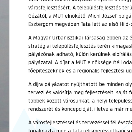
városfejlesztésért. A településfejlesztés 
Gézától, a MUT elnökétől Michl József polg
Esztergom megyében Tata lett az első Hild-d
A Magyar Urbanisztikai Társaság ebben az év
stratégiai településfejlesztés terén kimag
pályázónak adható, külön kerülnek elbírálásr
pályázatai. A díjat a MUT elnöksége ítéli od
főépítészeknek és a regionális fejlesztési 
A díjra pályázatot nyújthatott be minden o
tervezi és valósítja meg fejlesztéseit, sajá
többek között városunkat, a helyi település
rendszerét és koncepcióját, illetve a már 
A városfejlesztéssel és tervezéssel fél év
fogalmazta meg a tatai elismeréssel kapcs