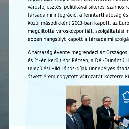
városfejlesztési politikával sikeres, számos 
társadalmi integráció, a fenntarthatóság é
közül másodikként 2013-ban kapott, az Euró
megújította városközpontját, szolgáltatási i
ebben hangsúlyt kapott a társadalmi szolgált
A társaság évente megrendezi az Országos 
és 21-én került sor Pécsen, a Dél-Dunántúli
települési Hild János-díjak ünnepélyes átad
átvett érem nagyított változatát köztérre ki
Ugrás a galéria utánra