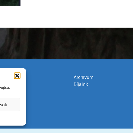
zata
(külső hivatkozás)
Archívum
Díjaink
újtsa.
ások