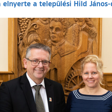
 elnyerte a települési Hild János-