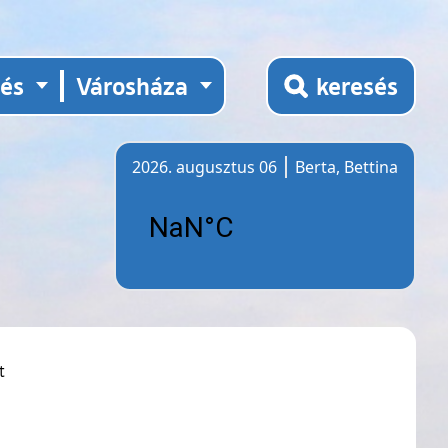
tés
Városháza
keresés
2026. augusztus 06
Berta, Bettina
Időjárás
t