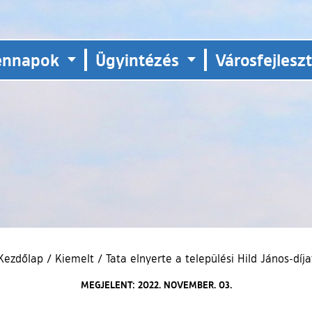
ennapok
Ügyintézés
Városfejlesz
Kezdőlap
/
Kiemelt
/
Tata elnyerte a települési Hild János-díja
MEGJELENT: 2022. NOVEMBER. 03.