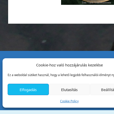
Cookie-hoz való hozzájárulás kezelése
Tata Város Önkormány
Ez a weboldal sütiket használ, hogy a lehető legjobb felhasználói élményt ny
2890 Tata, Kossuth tér 1.
Telefon:
+36 34 / 588 600
Elfogadás
Elutasítás
Beállít
Fax:
+36 34 / 587 078
Email:
ph@tata.hu
Cookie Policy