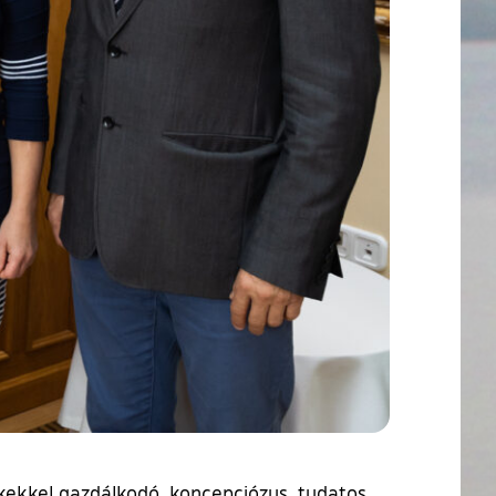
kekkel gazdálkodó, koncepciózus, tudatos,