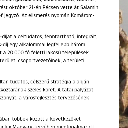
rést október 21-én Pécsen vette át Salamin
zsef jegyző. Az elismerés nyomán Komárom-
íjat a céltudatos, fenntartható, integrált,
s-díj egy alkalommal legfeljebb három
t a 20.000 fő feletti lakosú települések
területi csoportvezetőinek, a területi
an tudatos, célszerű stratégia alapján
zköztárának széles körét. A tatai pályázat
szonyát, a városfejlesztés tervezésének
ásában többek között a következőket
komplex Magyary-tervében megfogalmazott