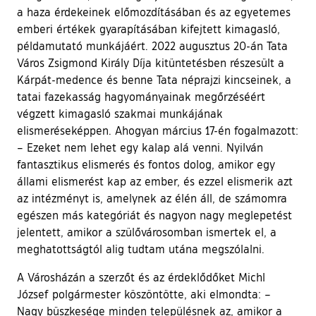
a haza érdekeinek előmozdításában és az egyetemes
emberi értékek gyarapításában kifejtett kimagasló,
példamutató munkájáért. 2022 augusztus 20-án Tata
Város Zsigmond Király Díja kitüntetésben részesült a
Kárpát-medence és benne Tata néprajzi kincseinek, a
tatai fazekasság hagyományainak megőrzéséért
végzett kimagasló szakmai munkájának
elismeréseképpen. Ahogyan március 17-én fogalmazott:
– Ezeket nem lehet egy kalap alá venni. Nyilván
fantasztikus elismerés és fontos dolog, amikor egy
állami elismerést kap az ember, és ezzel elismerik azt
az intézményt is, amelynek az élén áll, de számomra
egészen más kategóriát és nagyon nagy meglepetést
jelentett, amikor a szülővárosomban ismertek el, a
meghatottságtól alig tudtam utána megszólalni.
A Városházán a szerzőt és az érdeklődőket Michl
József polgármester köszöntötte, aki elmondta: –
Nagy büszkesége minden településnek az, amikor a