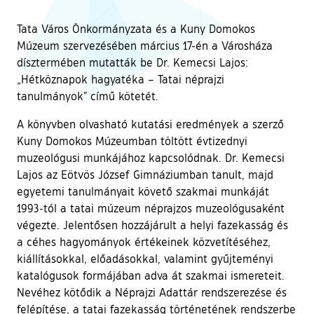
Tata Város Önkormányzata és a Kuny Domokos
Múzeum szervezésében március 17-én a Városháza
dísztermében mutatták be Dr. Kemecsi Lajos:
„Hétköznapok hagyatéka – Tatai néprajzi
tanulmányok” című kötetét.
A könyvben olvasható kutatási eredmények a szerző
Kuny Domokos Múzeumban töltött évtizednyi
muzeológusi munkájához kapcsolódnak. Dr. Kemecsi
Lajos az Eötvös József Gimnáziumban tanult, majd
egyetemi tanulmányait követő szakmai munkáját
1993-tól a tatai múzeum néprajzos muzeológusaként
végezte. Jelentősen hozzájárult a helyi fazekasság és
a céhes hagyományok értékeinek közvetítéséhez,
kiállításokkal, előadásokkal, valamint gyűjteményi
katalógusok formájában adva át szakmai ismereteit.
Nevéhez kötődik a Néprajzi Adattár rendszerezése és
felépítése, a tatai fazekasság történetének rendszerbe