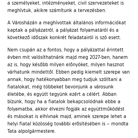
a személyeket, intézményeket, civil szervezeteket is
meghívtuk, akikre számítunk a tervezésben.
A Városházán a meghívottak általános információkat
kaptak a pályázatról, a pályázat folyamatáról és a
következő időszak konkrét feladatairól is szó esett.
Nem csupán az a fontos, hogy a pályázattal érintett
évben mit valósíthatnánk majd meg 2027-ben, hanem
az is, hogy később milyen előnyöket, milyen hasznot
várhatunk mindettől. Ebben pedig kiemelt szerepe van
annak, hogy hatékonyabban meg tudjuk szólítani a
fiatalokat, még többeket bevonjunk a városunk
életébe, és együtt tegyünk ezért a célért. Abban
bízunk, hogy ha a fiatalok bekapcsolódnak ebbe a
folyamatba, akkor élvezni fogják az együttműködést
és másokat is elhívnak majd, aminek szerepe lehet a
helyi fiatal közösség további erősítésében is – mondta
Tata alpolgármestere.