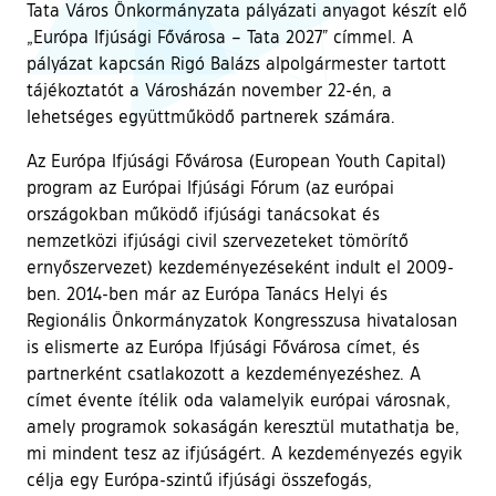
Tata Város Önkormányzata pályázati anyagot készít elő
„Európa Ifjúsági Fővárosa – Tata 2027” címmel. A
pályázat kapcsán Rigó Balázs alpolgármester tartott
tájékoztatót a Városházán november 22-én, a
lehetséges együttműködő partnerek számára.
Az Európa Ifjúsági Fővárosa (European Youth Capital)
program az Európai Ifjúsági Fórum (az európai
országokban működő ifjúsági tanácsokat és
nemzetközi ifjúsági civil szervezeteket tömörítő
ernyőszervezet) kezdeményezéseként indult el 2009-
ben. 2014-ben már az Európa Tanács Helyi és
Regionális Önkormányzatok Kongresszusa hivatalosan
is elismerte az Európa Ifjúsági Fővárosa címet, és
partnerként csatlakozott a kezdeményezéshez. A
címet évente ítélik oda valamelyik európai városnak,
amely programok sokaságán keresztül mutathatja be,
mi mindent tesz az ifjúságért. A kezdeményezés egyik
célja egy Európa-szintű ifjúsági összefogás,