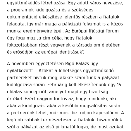
együttműködés létrehozása. Egy adott város nevezése,
a programok kidolgozása és a szükséges
dokumentáció elkészítése jelentős részben a fiatalok
feladata, így már maga a pályázati folyamat is a közös
munka eredményeire épül. Az Európai Ifjúsági Fórum
úgy fogalmaz „a cím célja, hogy fiatalok
fokozottabban részt vegyenek a társadalom életében,
és erősödjön az európai identitásuk”.
A novemberi egyeztetésen Rigó Balázs úgy
nyilatkozott: – Azokat a lehetséges együttműködő
partnereket hívtuk meg, akikre számítunk a pályázat
kidolgozása során. Februárig kell elkészítenünk egy 15
oldalas koncepciót, amelyet majd egy bizottság
értékel. Ezért nagyon fontos az, hogy mindenki, aki
akár a kidolgozás, akár a későbbi megvalósítás során
a partnerünk lehet, már most be tudjon kapcsolódni. A
legfontosabbak természetesen a fiatalok, hiszen róluk
szól a pályázat az első pillanatól fogva, de most azokat