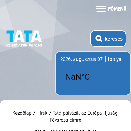
FŐMENÜ
keresés
2026. augusztus 07
Ibolya
Időjárás
Kezdőlap
/
Hírek
/
Tata pályázik az Európa Ifjúsági
Fővárosa címre
MEGJELENT: 2023. NOVEMBER. 23.