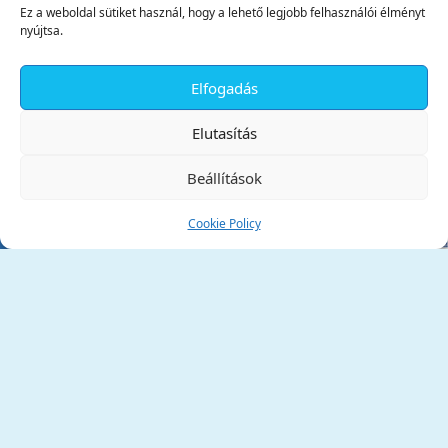
Ez a weboldal sütiket használ, hogy a lehető legjobb felhasználói élményt
nyújtsa.
Elfogadás
✕
Elutasítás
Beállítások
Cookie Policy
Tata Város Önkormányzata
2890 Tata, Kossuth tér 1.
Telefon:
+36 34 / 588 600
Fax:
+36 34 / 587 078
Email:
ph@tata.hu
(külső hivatkozás)
Archívum
Díjaink
Adatvédelmi nyilatkozat