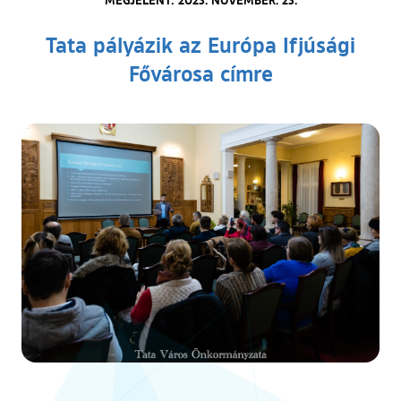
Tata pályázik az Európa Ifjúsági
Fővárosa címre