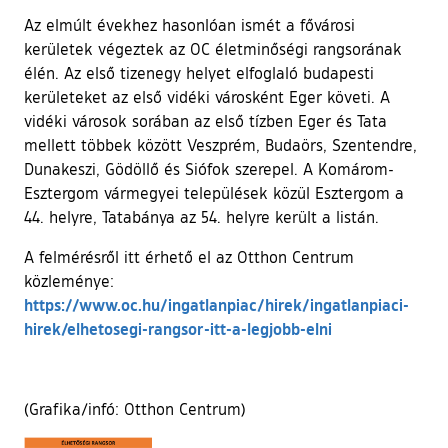
Az elmúlt évekhez hasonlóan ismét a fővárosi
kerületek végeztek az OC életminőségi rangsorának
élén. Az első tizenegy helyet elfoglaló budapesti
kerületeket az első vidéki városként Eger követi. A
vidéki városok sorában az első tízben Eger és Tata
mellett többek között Veszprém, Budaörs, Szentendre,
Dunakeszi, Gödöllő és Siófok szerepel. A Komárom-
Esztergom vármegyei települések közül Esztergom a
44. helyre, Tatabánya az 54. helyre került a listán.
A felmérésről itt érhető el az Otthon Centrum
közleménye:
https://www.oc.hu/ingatlanpiac/hirek/ingatlanpiaci-
(külső hivatkozá
hirek/elhetosegi-rangsor-itt-a-legjobb-elni
(Grafika/infó: Otthon Centrum)
Ugrás a galéria utánra