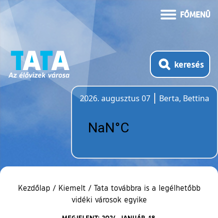
FŐMENÜ
keresés
2026. augusztus 07
Berta, Bettina
Időjárás
Kezdőlap
/
Kiemelt
/
Tata továbbra is a legélhetőbb
vidéki városok egyike
MEGJELENT: 2024. JANUÁR. 18.