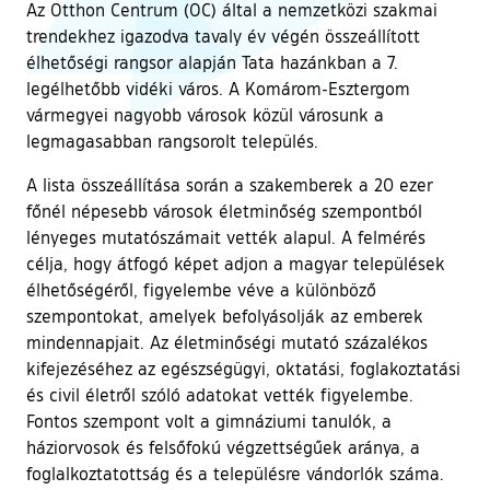
Az Otthon Centrum (OC) által a nemzetközi szakmai
trendekhez igazodva tavaly év végén összeállított
élhetőségi rangsor alapján Tata hazánkban a 7.
legélhetőbb vidéki város. A Komárom-Esztergom
vármegyei nagyobb városok közül városunk a
legmagasabban rangsorolt település.
A lista összeállítása során a szakemberek a 20 ezer
főnél népesebb városok életminőség szempontból
lényeges mutatószámait vették alapul. A felmérés
célja, hogy átfogó képet adjon a magyar települések
élhetőségéről, figyelembe véve a különböző
szempontokat, amelyek befolyásolják az emberek
mindennapjait. Az életminőségi mutató százalékos
kifejezéséhez az egészségügyi, oktatási, foglakoztatási
és civil életről szóló adatokat vették figyelembe.
Fontos szempont volt a gimnáziumi tanulók, a
háziorvosok és felsőfokú végzettségűek aránya, a
foglalkoztatottság és a településre vándorlók száma.