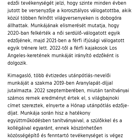
edzői tevékenységét jelzi, hogy szinte minden évben
jutott be versenyzője a korosztályos válogatottba, akik
közül többen felnőtt világversenyeken is dobogóra
állhattak. Munkájának elismerését mutatja, hogy
2020-ban felkérték a női serdülő-válogatott egyik
edzőjének, majd 2021-ben a férfi ifjúsági válogatott
egyik trénere lett. 2022-től a férfi kajakosok Los
Angeles-keretének munkáját irányító edzőként is
dolgozik.
Kimagasló, több évtizedes utánpótlás-nevelői
munkáját a szakma 2019-ben Aranylapát-díjjal
jutalmazta. 2022 szeptemberében, miután tanítványai
számos remek eredményt értek el, s világbajnoki
címet szereztek, elnyerte a Hónap utánpótlás edzője-
díjat. Munkája során hisz a hatékony
együttműködésben tanítványaival, a szülőkkel és a
kollégáival egyaránt, ennek köszönhetően
közösségépítő és fenntartó tevékenységet is végez