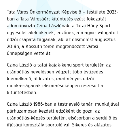
Tata Város Önkormányzat Képviselő – testülete 2023-
ban a Tata Városáért kitüntetés ezüst fokozatát
adományozta Czina Lászlónak, a Tatai Hódy Sport
egyesület alelnökének, edzőnek, a magyar válogatott
edzői csapata tagjának, aki az elismerést augusztus
20-án, a Kossuth téren megrendezett városi
ünnepségen vette át.
Czina László a tatai kajak-kenu sport területén az
utánpótlás nevelésben végzett több évtizedes
kiemelkedő, áldozatos, eredményes edzői
munkásságának elismeréseképpen részesült a
kitüntetésben.
Czina László 1986-ban a testnevelő tanári munkájával
párhuzamosan kezdett edzőként dolgozni az
utánpótlás-képzés területén, elsősorban a serdülő és
ifjúsági korosztály sportolóival. Sikeres és alázatos