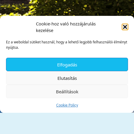
Cookie-hoz való hozzájárulás
kezelése
Ez a weboldal sütiket használ, hogy a lehető legjobb felhasználói élményt
nyújtsa.
Elfogadás
✕
Elutasítás
Beállítások
Cookie Policy
Tata Város Önkormányzata
2890 Tata, Kossuth tér 1.
Telefon:
+36 34 / 588 600