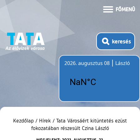
FŐMENÜ
keresés
2026. augusztus 08
László
Időjárás
Kezdőlap
/
Hírek
/
Tata Városáért kitüntetés ezüst
fokozatában részesült Czina László
MEGJELENT: 2023. AUGUSZTUS. 23.