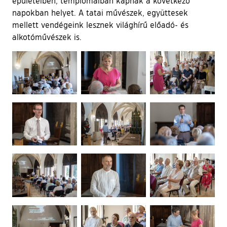
épületeiben, templomaiban kapnak a következő
napokban helyet. A tatai művészek, együttesek
mellett vendégeink lesznek világhírű előadó- és
alkotóművészek is.
Ugrás a galéria utánra