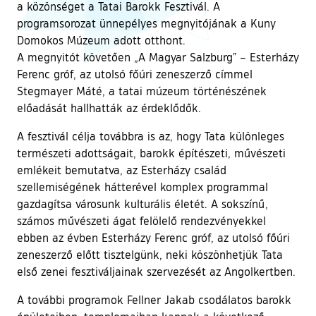
a közönséget a Tatai Barokk Fesztivál. A
programsorozat ünnepélyes megnyitójának a Kuny
Domokos Múzeum adott otthont.
A megnyitót követően „A Magyar Salzburg” – Esterházy
Ferenc gróf, az utolsó főúri zeneszerző címmel
Stegmayer Máté, a tatai múzeum történészének
előadását hallhatták az érdeklődők.
A fesztivál célja továbbra is az, hogy Tata különleges
természeti adottságait, barokk építészeti, művészeti
emlékeit bemutatva, az Esterházy család
szellemiségének hátterével komplex programmal
gazdagítsa városunk kulturális életét. A sokszínű,
számos művészeti ágat felölelő rendezvényekkel
ebben az évben Esterházy Ferenc gróf, az utolsó főúri
zeneszerző előtt tisztelgünk, neki köszönhetjük Tata
első zenei fesztiváljainak szervezését az Angolkertben.
A további programok Fellner Jakab csodálatos barokk