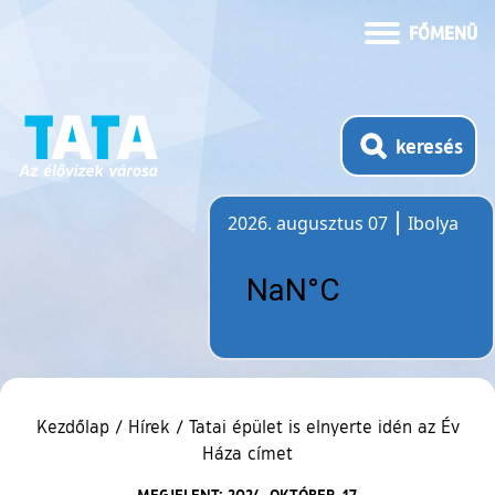
FŐMENÜ
keresés
2026. augusztus 07
Ibolya
Időjárás
Kezdőlap
/
Hírek
/
Tatai épület is elnyerte idén az Év
Háza címet
MEGJELENT: 2024. OKTÓBER. 17.