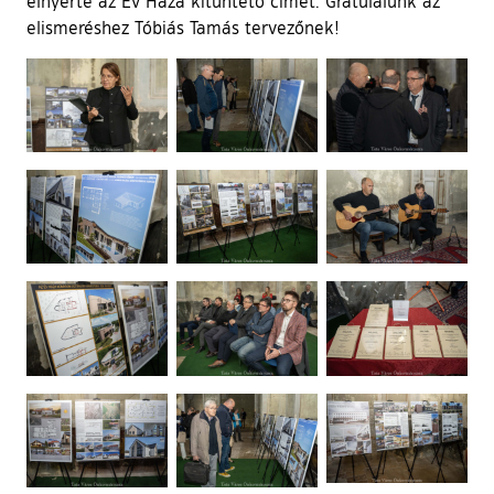
elnyerte az Év Háza kitüntető címet. Gratulálunk az
elismeréshez Tóbiás Tamás tervezőnek!
Ugrás a galéria utánra