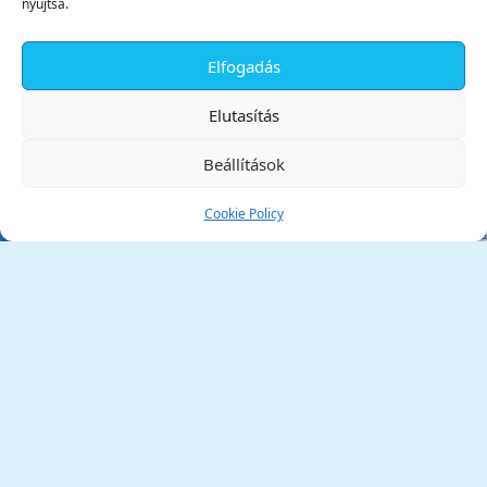
nyújtsa.
Elfogadás
✕
Elutasítás
Beállítások
Cookie Policy
Tata Város Önkormányzata
2890 Tata, Kossuth tér 1.
Telefon:
+36 34 / 588 600
Fax:
+36 34 / 587 078
Email:
ph@tata.hu
(külső hivatkozás)
Archívum
Díjaink
Adatvédelmi nyilatkozat
Akadálymentesítési nyilatkozat
Pályázatok