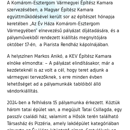
A Komárom-Esztergom Vármegyei Építész Kamara
szervezésében, a Magyar Építész Kamara
együttműködésével került sor az építészet hónapja
keretében „Az Év Háza Komárom-Esztergom
Vármegyében” elnevezésű pályázat díjátadására, és a
pályaművekből rendezett kiállítás megnyitójára
október 17-én, a Piarista Rendház kápolnájában.
A helyszínen Markos Anikó, a KEV Építész Kamara
elnöke elmondta: – A pályázat elindításakor, már a
kezdeteknél is az volt a cél, hogy teret adjunk a
vármegyei tervezőknek, s erre minden évben
lehetőséget ad a pályamunkák tablóiból álló
vándorkiállítás.
2024-ben a felhívásra 15 pályamunka érkezett. Köztük
három tatai épület van, a megújult Tatai Csillagda, egy
passzív családi ház, valamint a Hősök terén található
Társasház és Pizzéria, amely lakóépület kategóriában