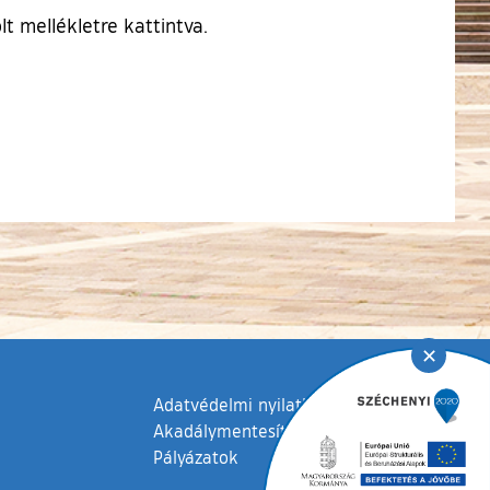
t mellékletre kattintva.
✕
Adatvédelmi nyilatkozat
Akadálymentesítési nyilatkozat
Pályázatok