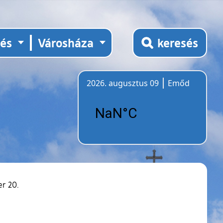
tés
Városháza
keresés
2026. augusztus 09
Emőd
Időjárás
er 20.