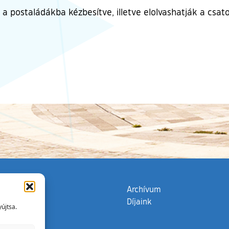
a postaládákba kézbesítve, illetve elolvashatják a csatol
zata
(külső hivatkozás)
Archívum
Díjaink
újtsa.