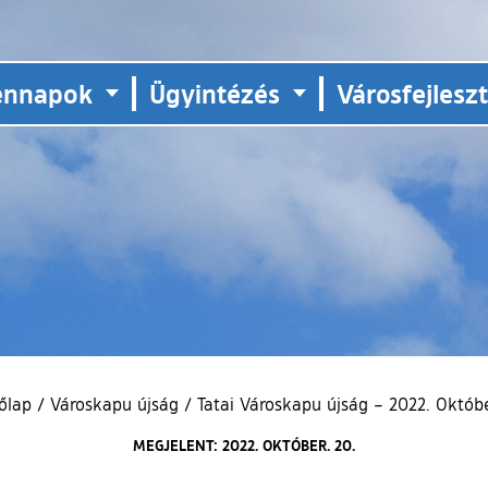
ennapok
Ügyintézés
Városfejlesz
őlap
/
Városkapu újság
/
Tatai Városkapu újság – 2022. Októb
MEGJELENT: 2022. OKTÓBER. 20.