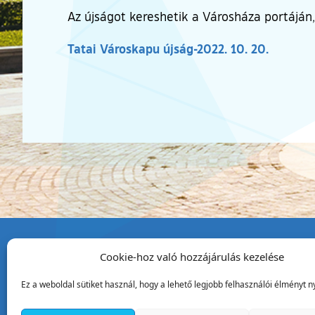
Az újságot kereshetik a Városháza portáján, 
Tatai Városkapu újság-2022. 10. 20.
Cookie-hoz való hozzájárulás kezelése
Tata Város Önkormány
Ez a weboldal sütiket használ, hogy a lehető legjobb felhasználói élményt ny
2890 Tata, Kossuth tér 1.
Telefon:
+36 34 / 588 600