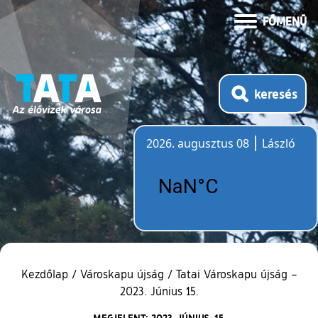
FŐMENÜ
keresés
2026. augusztus 08
László
Időjárás
Kezdőlap
/
Városkapu újság
/
Tatai Városkapu újság –
2023. Június 15.
MEGJELENT: 2023. JÚNIUS. 15.