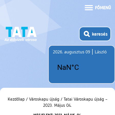
FŐMENÜ
keresés
2026. augusztus 09
László
Időjárás
Kezdőlap
/
Városkapu újság
/
Tatai Városkapu újság –
2023. Május 04.
MEGJELENT: 2023. MÁJUS. 04.