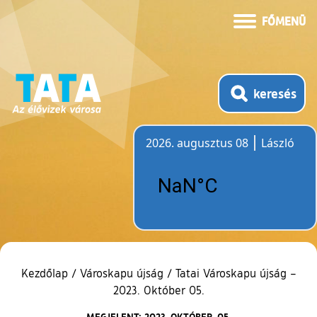
FŐMENÜ
keresés
2026. augusztus 08
László
Időjárás
Kezdőlap
/
Városkapu újság
/
Tatai Városkapu újság –
2023. Október 05.
MEGJELENT: 2023. OKTÓBER. 05.