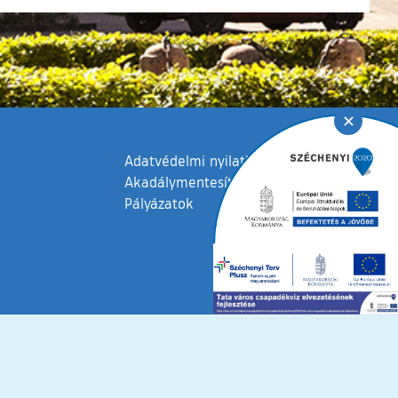
✕
Adatvédelmi nyilatkozat
Akadálymentesítési nyilatkozat
Pályázatok
fenntartva © 2006 – 2026 Tata Város