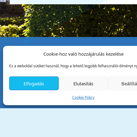
Cookie-hoz való hozzájárulás kezelése
Tata Város Önkormány
Ez a weboldal sütiket használ, hogy a lehető legjobb felhasználói élményt ny
2890 Tata, Kossuth tér 1.
Telefon:
+36 34 / 588 600
Elfogadás
Elutasítás
Beállít
Fax:
+36 34 / 587 078
Email:
ph@tata.hu
Cookie Policy
(külső hivatkozás)