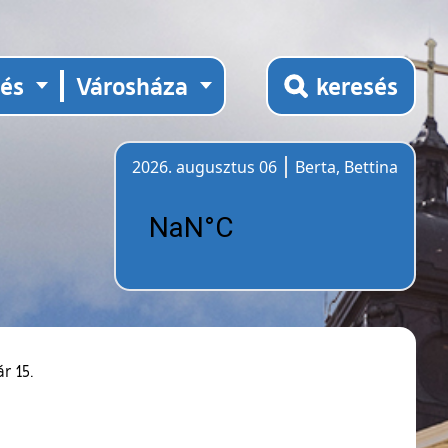
tés
Városháza
keresés
2026. augusztus 06
Berta, Bettina
Időjárás
r 15.