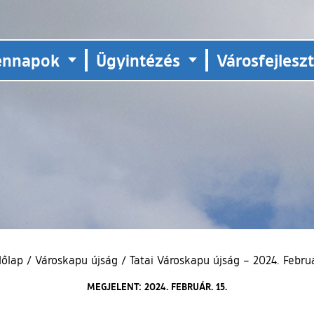
ennapok
Ügyintézés
Városfejlesz
dőlap
/
Városkapu újság
/
Tatai Városkapu újság – 2024. Februá
MEGJELENT: 2024. FEBRUÁR. 15.