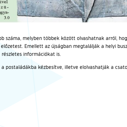
bb száma, melyben többek között olvashatnak arról, hog
y előzetest. Emellett az újságban megtalálják a helyi bu
 részletes információkat is.
a postaládákba kézbesítve, illetve elolvashatják a csatol