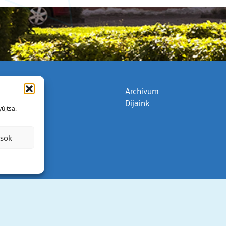
zata
(külső hivatkozás)
Archívum
Díjaink
újtsa.
ások
Minden jog 