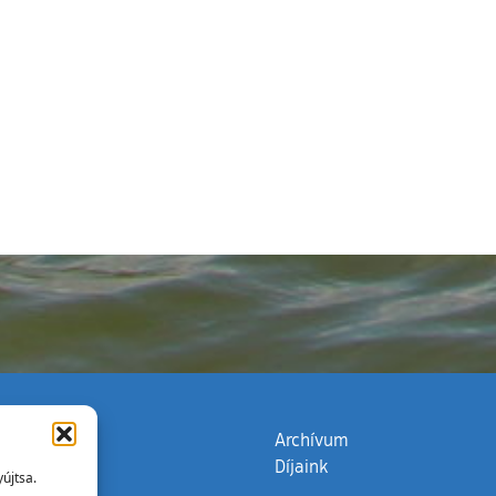
zata
(külső hivatkozás)
Archívum
Díjaink
újtsa.