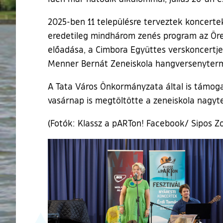
2025-ben 11 településre terveztek koncertek
eredetileg mindhárom zenés program az Öreg
előadása, a Cimbora Együttes verskoncertje 
Menner Bernát Zeneiskola hangversenyterm
A Tata Város Önkormányzata által is támog
vasárnap is megtöltötte a zeneiskola nagyte
(Fotók: Klassz a pARTon! Facebook/ Sipos Zo
Ugrás a galéria utánra