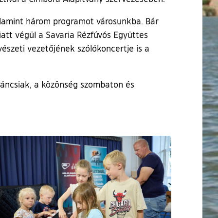
valamint három programot városunkba. Bár
att végül a Savaria Rézfúvós Együttes
észeti vezetőjének szólókoncertje is a
váncsiak, a közönség szombaton és