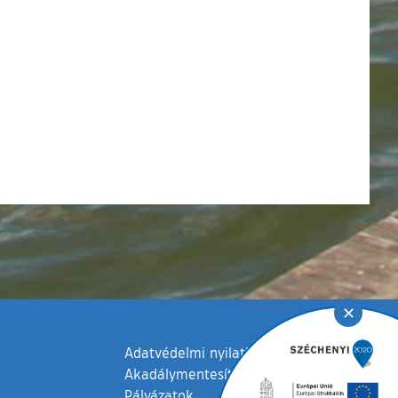
✕
Adatvédelmi nyilatkozat
Akadálymentesítési nyilatkozat
Pályázatok