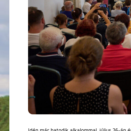
Idén már hatodik alkalommal, július 26-án é