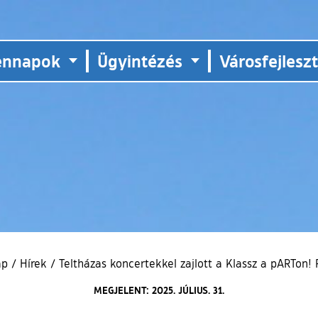
ennapok
Ügyintézés
Városfejlesz
ap
/
Hírek
/
Teltházas koncertekkel zajlott a Klassz a pARTon! F
MEGJELENT: 2025. JÚLIUS. 31.