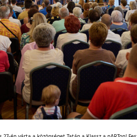
s 27-én várta a közönséget Tatán a Klassz a pARTon! Fes