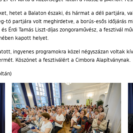
et, hetet a Balaton északi, és hármat a déli partjára, 
-tó partjára volt meghirdetve, a borús-esős időjárás mi
és Érdi Tamás Liszt-díjas zongoraművész, a fesztivál műv
ében kapott helyet.
atott, ingyenes programokra közel négyszázan voltak kí
rmét. Köszönet a fesztiválért a Cimbora Alapítványnak.
ltán)