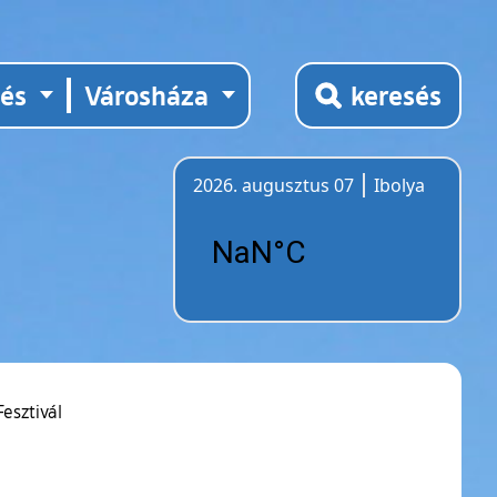
tés
Városháza
keresés
2026. augusztus 07
Ibolya
Időjárás
esztivál