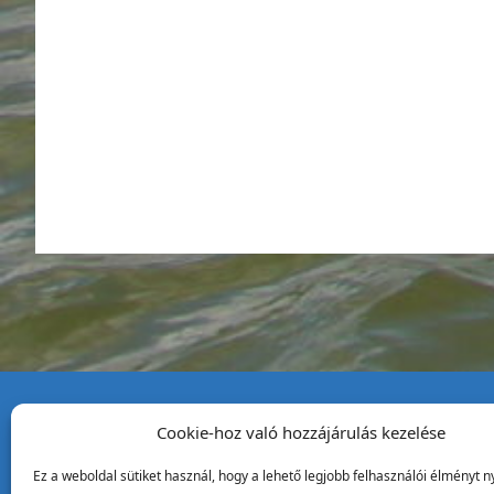
Cookie-hoz való hozzájárulás kezelése
Tata Város Önkormány
Ez a weboldal sütiket használ, hogy a lehető legjobb felhasználói élményt ny
2890 Tata, Kossuth tér 1.