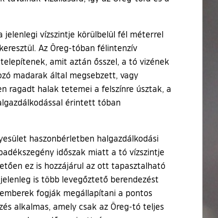
jelenlegi vízszintje körülbelül fél méterrel
eresztül. Az Öreg-tóban félintenzív
telepítenek, amit aztán ősszel, a tó vizének
dozó madarak által megsebzett, vagy
n ragadt halak tetemei a felszínre úsztak, a
lgazdálkodással érintett tóban
gyesület haszonbérletben halgazdálkodási
padékszegény időszak miatt a tó vízszintje
etően ez is hozzájárul az ott tapasztalható
jelenleg is több levegőztető berendezést
akemberek fogják megállapítani a pontos
zés alkalmas, amely csak az Öreg-tó teljes