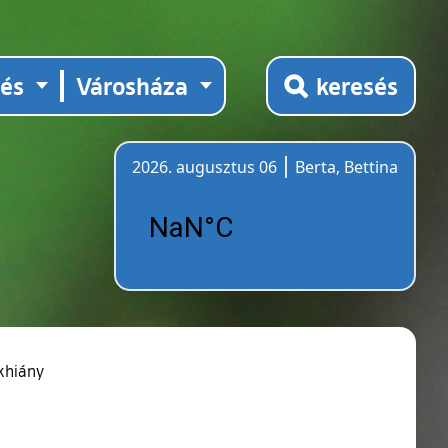
tés
Városháza
keresés
2026. augusztus 06
Berta, Bettina
Időjárás
khiány