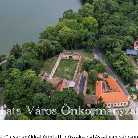
gű csapadékkal érintett időszaka hatással van városunk 