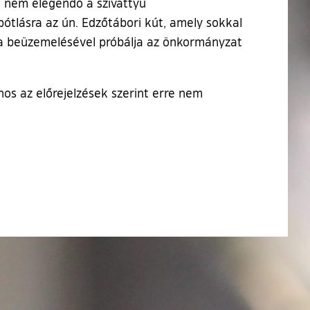
e nem elegendő a szivattyú
ótlásra az ún. Edzőtábori kút, amely sokkal
 a beüzemelésével próbálja az önkormányzat
os az előrejelzések szerint erre nem