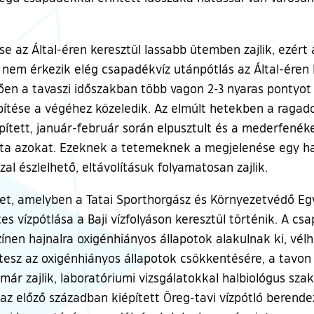
se az Által-éren keresztül lassabb ütemben zajlik, ezért a 
 nem érkezik elég csapadékvíz utánpótlás az Által-éren k
ően a tavaszi időszakban több vagon 2-3 nyaras pontyot 
lepítése a végéhez közeledik. Az elmúlt hetekben a raga
pített, január-február során elpusztult és a mederfenéke
rta azokat. Ezeknek a tetemeknek a megjelenése egy ha
l észlelhető, eltávolításuk folyamatosan zajlik.
let, amelyben a Tatai Sporthorgász és Környezetvédő E
 vízpótlása a Baji vízfolyáson keresztül történik. A csa
ínen hajnalra oxigénhiányos állapotok alakulnak ki, vélh
esz az oxigénhiányos állapotok csökkentésére, a tavon 
 már zajlik, laboratóriumi vizsgálatokkal halbiológus sz
z előző században kiépített Öreg-tavi vízpótló berende