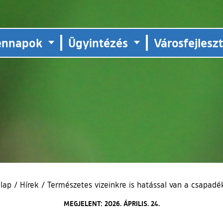
ennapok
Ügyintézés
Városfejlesz
őlap
/
Hírek
/
Természetes vizeinkre is hatással van a csapadé
MEGJELENT: 2026. ÁPRILIS. 24.