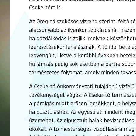
Cseke-tóra is.
Az Öreg-tó szokásos vízrend szerinti feltölté
alacsonyabb az ilyenkor szokásosnál, hiszen
halgazdálkodás is zajlik, melynek köszönhet
leeresztésekor lehalásznak. A tó idei bete
legyengült, illetve a korábbi években betele
hullámzás pedig sok esetben a partra sodo
természetes folyamat, amely minden tavassza
A Cseke-tó önkormányzati tulajdonú vízfelü
tevékenységet végez. A Cseke-tó természetes
a párolgás miatt erősen lecsökkent, a helysz
halpusztuláshoz. Az egyesület mindent megt
üzemeltet. Az elpusztult halak bevizsgálása
okokat. A tó mesterséges vízpótlására még a