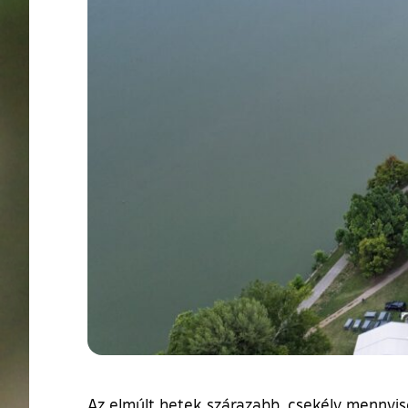
Az elmúlt hetek szárazabb, csekély mennyisé