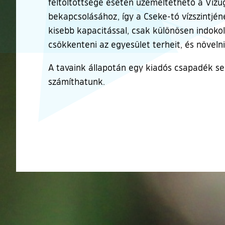
feltöltöttsége esetén üzemeltethető a Vízü
bekapcsolásához, így a Cseke-tó vízszintjé
kisebb kapacitással, csak különösen indoko
csökkenteni az egyesület terheit, és növelni 
A tavaink állapotán egy kiadós csapadék se
számíthatunk.