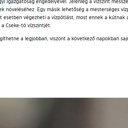
gyi Igazgatóság engedélyével. Jelenleg a vízszint messz
nek növeléséhez. Egy másik lehetőség a mesterséges vízp
lt esetben végezheti a vízpótlást, most ennek a kútnak
a Cseke-tó vízszintjét.
gíthetne a legjobban, viszont a következő napokban sajn