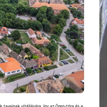
tavainak vízállására, így az Öreg-tóra és a