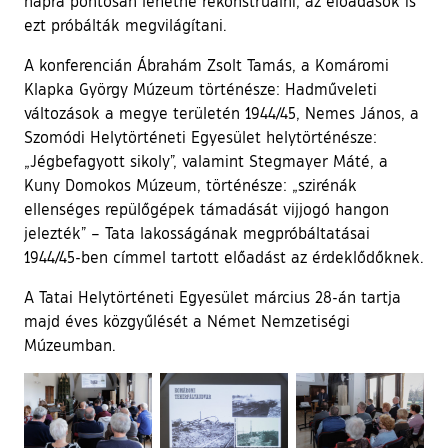
napra pontosan lehetne rekonstruálni, az előadások is
ezt próbálták megvilágítani.
A konferencián Ábrahám Zsolt Tamás, a Komáromi
Klapka György Múzeum történésze: Hadműveleti
változások a megye területén 1944/45, Nemes János, a
Szomódi Helytörténeti Egyesület helytörténésze:
„Jégbefagyott sikoly”, valamint Stegmayer Máté, a
Kuny Domokos Múzeum, történésze: „szirénák
ellenséges repülőgépek támadását vijjogó hangon
jelezték” – Tata lakosságának megpróbáltatásai
1944/45-ben címmel tartott előadást az érdeklődőknek.
A Tatai Helytörténeti Egyesület március 28-án tartja
majd éves közgyűlését a Német Nemzetiségi
Múzeumban.
Ugrás a galéria utánra