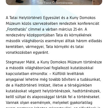
A Tatai Helytörténeti Egyesület és a Kuny Domokos
Múzeum közös szervezésében rendeztek konferenciát
„Fronthatás” címmel a várban március 21-én. A
rendezvény középpontjában Tata és környékének
második világháborús eseményei álltak három előadás
keretében, vármegyei, Tata környéki és tatai
vonatkozásban egyaránt.
Stegmayer Máté, a Kuny Domokos Múzeum történésze
a második világháborúval foglalkozó kutatásokkal
kapcsolatban elmondta: – Külföldi levéltárak
anyagaival lehetne még tovább bővíteni a tudásunkat,
de a Hadtörténeti Intézet, illetve a térségünkben
kutatásokat végzett helytörténészek, hadtörténészek,
kellő súllyal és alapossággal tárták fel a történéseket.
Vannak olyan események, melyeket gyakorlatilag