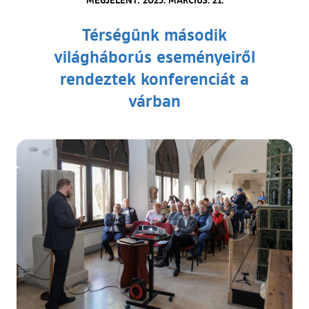
Térségünk második
világháborús eseményeiről
rendeztek konferenciát a
várban