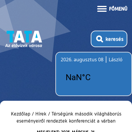
FŐMENÜ
keresés
2026. augusztus 08
László
Időjárás
Kezdőlap
/
Hírek
/
Térségünk második világháborús
eseményeiről rendeztek konferenciát a várban
MEGJELENT: 2025. MÁRCIUS. 21.