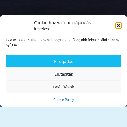
Cookie-hoz való hozzájárulás
kezelése
Ez a weboldal sütiket használ, hogy a lehető legjobb felhasználói élményt
nyújtsa.
Elfogadás
✕
Elutasítás
Beállítások
Cookie Policy
Tata Város Önkormányzata
2890 Tata, Kossuth tér 1.
Telefon:
+36 34 / 588 600