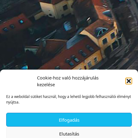
Cookie-hoz való hozzájárulás
kezelése
Ez a weboldal sütiket használ, hogy a lehető legjobb felhasználói élményt
nyújtsa.
Elfogadás
✕
Elutasítás