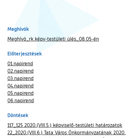
Meghívók
Meghívó_rk.képv-testületi ülés_08.05-én
Előterjesztések
01.napirend
02.napirend
03.napirend
04.napirend
05.napirend
06.napirend
Döntések
117_125 2020.(VIII.5.) képviselő-testületi határozatok
22_2020.(VIII.6.) Tata Város Önkormányzatának 2020.