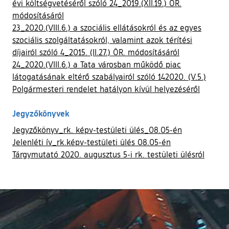
évi költségvetéséről szóló 24_2019.(XII.19.) ÖR.
módosításáról
23_2020.(VIII.6.) a szociális ellátásokról és az egyes
szociális szolgáltatásokról, valamint azok térítési
díjairól szóló 4_2015. (II.27.) ÖR. módosításáról
24_2020.(VIII.6.) a Tata városban működő piac
látogatásának eltérő szabályairól szóló 142020. (V.5.)
Polgármesteri rendelet hatályon kívül helyezéséről
Jegyzőkönyvek
Jegyzőkönyv_rk. képv-testületi ülés_08.05-én
Jelenléti ív_rk.képv-testületi ülés 08.05-én
Tárgymutató 2020. augusztus 5-i rk. testületi ülésról