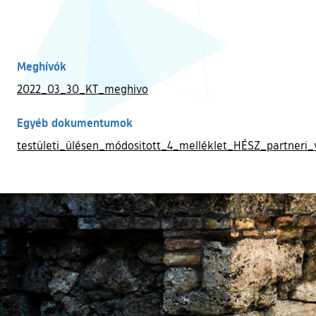
Meghívók
2022_03_30_KT_meghivo
Egyéb dokumentumok
testületi_ülésen_módositott_4_melléklet_HÉSZ_partneri