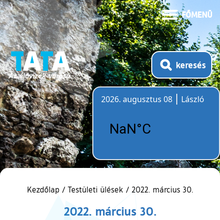
FŐMENÜ
keresés
2026. augusztus 08
László
Időjárás
Kezdőlap
/
Testületi ülések
/
2022. március 30.
2022. március 30.