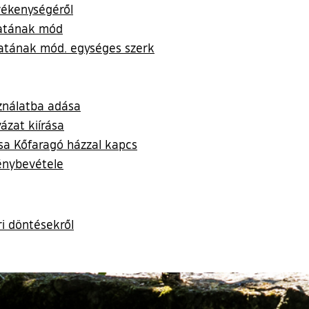
vékenységéről
iratának mód
iratának mód. egységes szerk
ználatba adása
ázat kiírása
sa Kőfaragó házzal kapcs
énybevétele
ri döntésekről