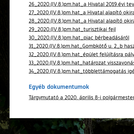
26_2020.(IV.8.)pm.hat_a Hivatal 2019.évi te
27_2020.(IV.8.)pm.hat_a Hivatal alapító ok
28_2020.(IV.8.)pm.hat_a Hivatal alapító ok
29_2020.(IV.8.)pm.hat_turisztikai fejl
30_2020.(IV.8.)pm.hat_piac bérbeadásáról
31_2020.(IV.8.)pm.hat_Gombkötő u. 2_b has
32_2020.(IV.8.)pm.hat_épület felújításra pály
33_2020.(IV.8.)pm.hat_határozat visszavoná
34_2020.(IV.8.)pm.hat_többlettámogatás ig
Egyéb dokumentumok
Tárgymutató a 2020. április 8-i polgármeste