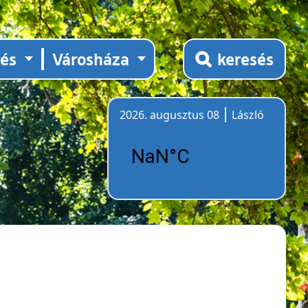
tés
Városháza
keresés
2026. augusztus 08
László
Időjárás