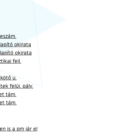
beszám.
lapító okirata
lapító okirata
ikai fejl.
kötő u.
ek felúj. pály.
et tám.
et tám.
n is a pm jár el