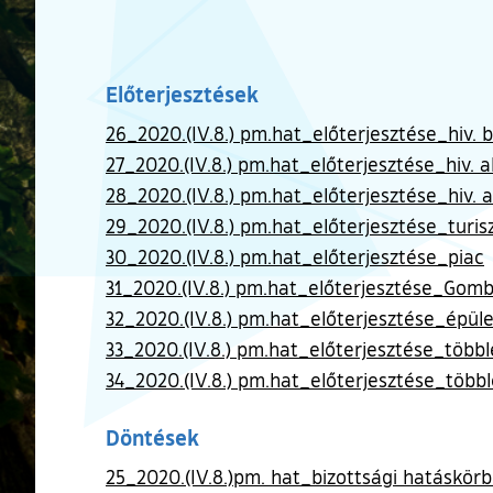
Előterjesztések
26_2020.(IV.8.) pm.hat_előterjesztése_hiv. 
27_2020.(IV.8.) pm.hat_előterjesztése_hiv. a
28_2020.(IV.8.) pm.hat_előterjesztése_hiv. a
29_2020.(IV.8.) pm.hat_előterjesztése_turiszt
30_2020.(IV.8.) pm.hat_előterjesztése_piac
31_2020.(IV.8.) pm.hat_előterjesztése_Gomb
32_2020.(IV.8.) pm.hat_előterjesztése_épület
33_2020.(IV.8.) pm.hat_előterjesztése_többl
34_2020.(IV.8.) pm.hat_előterjesztése_többl
Döntések
25_2020.(IV.8.)pm. hat_bizottsági hatáskörbe