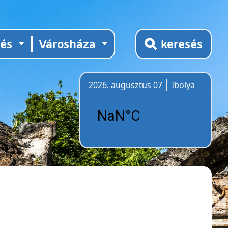
tés
Városháza
keresés
2026. augusztus 07
Ibolya
Időjárás