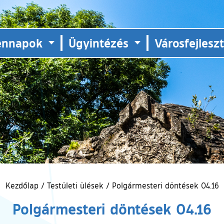
ennapok
Ügyintézés
Városfejlesz
Kezdőlap
/
Testületi ülések
/
Polgármesteri döntések 04.16
Polgármesteri döntések 04.16