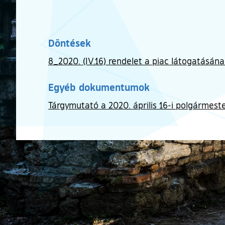
Döntések
8_2020. (IV.16) rendelet a piac látogatásána
Egyéb dokumentumok
Tárgymutató a 2020. április 16-i polgármeste