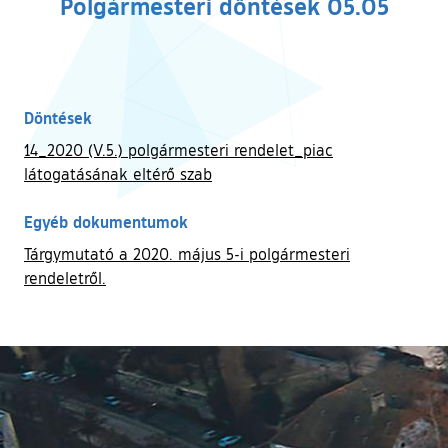
Polgármesteri döntések 05.05
Döntések
14_2020 (V.5.) polgármesteri rendelet_piac
látogatásának eltérő szab
Egyéb dokumentumok
Tárgymutató a 2020. május 5-i polgármesteri
rendeletről.