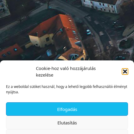
Cookie-hoz való hozzájárulás
kezelése
Ez a weboldal sütiket használ, hogy a lehető legjobb felhasználói élményt
nyújtsa.
Elfogadás
✕
Elutasítás