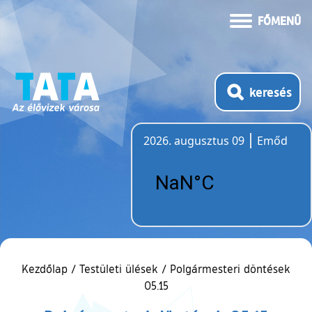
FŐMENÜ
keresés
2026. augusztus 09
Emőd
Időjárás
Kezdőlap
/
Testületi ülések
/
Polgármesteri döntések
05.15