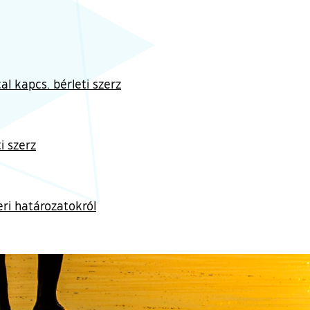
l kapcs. bérleti szerz
i szerz
ri határozatokról