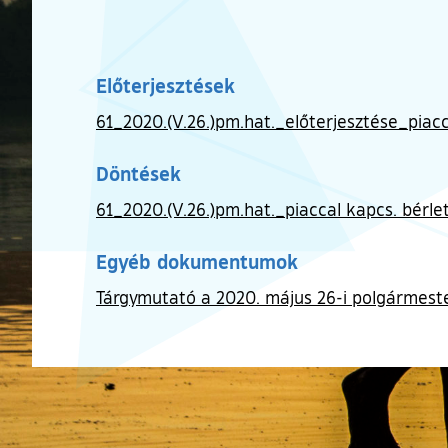
Előterjesztések
61_2020.(V.26.)pm.hat._előterjesztése_piacca
Döntések
61_2020.(V.26.)pm.hat._piaccal kapcs. bérlet
Egyéb dokumentumok
Tárgymutató a 2020. május 26-i polgármeste