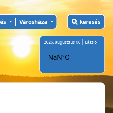
tés
Városháza
keresés
2026. augusztus 08
László
Időjárás