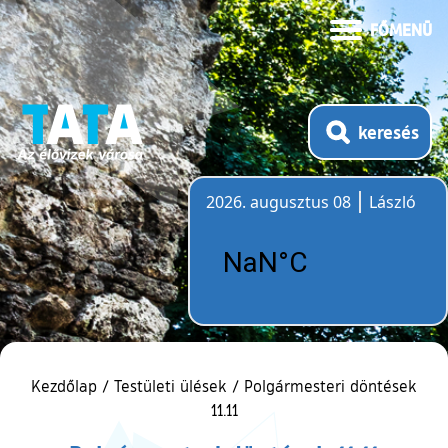
FŐMENÜ
keresés
2026. augusztus 08
László
Időjárás
Kezdőlap
/
Testületi ülések
/
Polgármesteri döntések
11.11